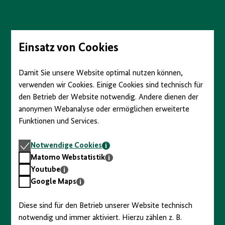
Direkt
zum
Seiteninhalt
springen
Einsatz von Cookies
Damit Sie unsere Website optimal nutzen können,
verwenden wir Cookies. Einige Cookies sind technisch für
den Betrieb der Website notwendig. Andere dienen der
anonymen Webanalyse oder ermöglichen erweiterte
Funktionen und Services.
Notwendige
Notwendige Cookies
Cookies
Matomo
Matomo Webstatistik
Webstatistik
Youtube
Youtube
Google
Google Maps
Maps
Diese sind für den Betrieb unserer Website technisch
notwendig und immer aktiviert. Hierzu zählen z. B.