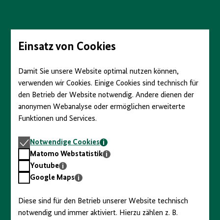
Direkt
zum
Seiteninhalt
springen
Einsatz von Cookies
Damit Sie unsere Website optimal nutzen können,
verwenden wir Cookies. Einige Cookies sind technisch für
den Betrieb der Website notwendig. Andere dienen der
anonymen Webanalyse oder ermöglichen erweiterte
Funktionen und Services.
Notwendige
Notwendige Cookies
Cookies
Matomo
Matomo Webstatistik
Webstatistik
Youtube
Youtube
Google
Google Maps
Maps
Diese sind für den Betrieb unserer Website technisch
notwendig und immer aktiviert. Hierzu zählen z. B.