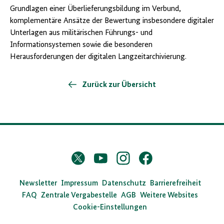
Grundlagen einer Überlieferungsbildung im Verbund,
komplementäre Ansätze der Bewertung insbesondere digitaler
Unterlagen aus militärischen Führungs- und
Informationsystemen sowie die besonderen
Herausforderungen der digitalen Langzeitarchivierung.
Zurück zur Übersicht
D
Twitter
YouTube
Instagram
Facebook
X
a
s
Newsletter
Impressum
Datenschutz
Barrierefreiheit
FAQ
Zentrale Vergabestelle
AGB
Weitere Websites
B
Cookie-Einstellungen
u