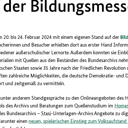
 der Bildungsmesse
 20. bis 24. Februar 2024 mit einem eigenen Stand auf der
Bil
sucherinnen und Besucher erhielten dort aus erster Hand Infor
dener außerschulischer Lernorte. Außerdem konnten sie Einbli
rialien mit Quellen aus den Beständen des Bundesarchivs nehm
chen Staaten sowie 35 Jahre nach der Friedlichen Revolution 
ten zahlreiche Möglichkeiten, die deutsche Demokratie- und D
ert und zeitgemäß zu vermitteln.
nter anderem Standgespräche zu den Onlineangeboten des Ha
ools des Archivs und Beratungen zum Quellenstudium im
Homes
 des Bundesarchivs –
Stasi
-Unterlagen-Archivs Angebote zu dig
darunter einen
neuen, spielerischen Einstieg zum Volksaufstand