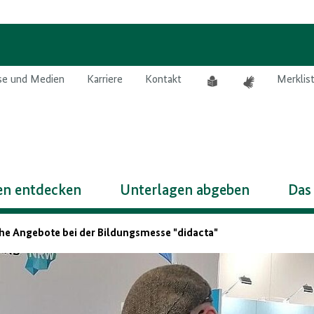
Leichte
Gebärdensprach
se und Medien
Karriere
Kontakt
Merklis
Sprache
n entdecken
Unterlagen abgeben
Das
he Angebote bei der Bildungsmesse "didacta"