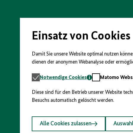
Direkt
zum
Seiteninhalt
springen
Einsatz von Cookies
Damit Sie unsere Website optimal nutzen können
dienen der anonymen Webanalyse oder ermöglic
Notwendige
Matomo
Notwendige Cookies
Matomo Webst
Cookies
Webstatistik
Diese sind für den Betrieb unserer Website tec
Besuchs automatisch gelöscht werden.
Alle Cookies zulassen
Auswahl