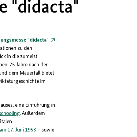
 "didacta"
dungsmesse "didacta"
mationen zu den
ck in die zumeist
en. 75 Jahre nach der
und dem Mauerfall bietet
iktaturgeschichte im
uses, eine Einführung in
chooling
. Außerdem
italen
 am 17. Juni 1953
– sowie