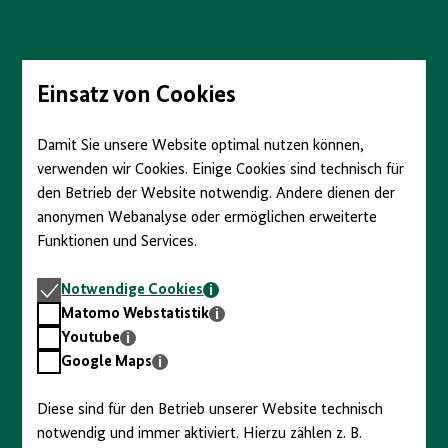
Direkt
zum
Seiteninhalt
springen
Einsatz von Cookies
Damit Sie unsere Website optimal nutzen können,
verwenden wir Cookies. Einige Cookies sind technisch für
den Betrieb der Website notwendig. Andere dienen der
anonymen Webanalyse oder ermöglichen erweiterte
Funktionen und Services.
Notwendige
Notwendige Cookies
Cookies
Matomo
Matomo Webstatistik
Webstatistik
Youtube
Youtube
Google
Google Maps
Maps
Diese sind für den Betrieb unserer Website technisch
notwendig und immer aktiviert. Hierzu zählen z. B.