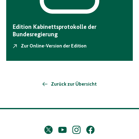
Edition Kabinettsprotokolle der
Bundesregierung
Zur Online-Version der Edition
Zurück zur Übersicht
D
Twitter
YouTube
Instagram
Facebook
X
a