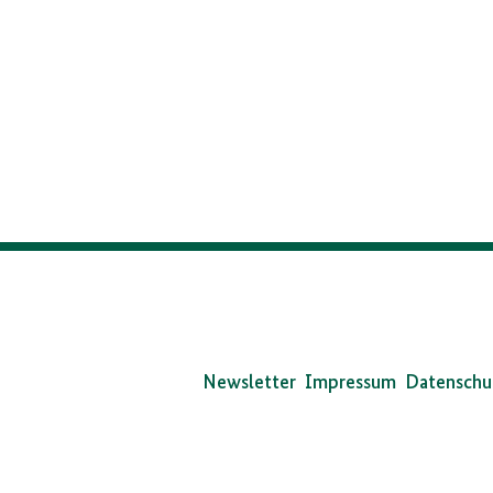
Bundesarchiv
/
Stange
Da
Bun
Newsletter
Impressum
Datenschu
auf
Soc