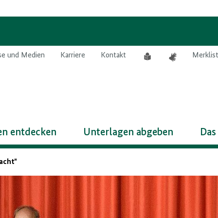
Leichte
Gebärdensprach
se und Medien
Karriere
Kontakt
Merklis
Sprache
n entdecken
Unterlagen abgeben
Das
macht"