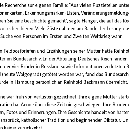
elle Recherche zur eigenen Familie: "Aus vielen Puzzleteilen unte
rsonenkarten, Erkennungsmarken-Listen, Veränderungsmeldu
n Sie eine Geschichte gemacht", sagte Hänger, die auf das Rec
 zu recherchieren. Viele Gäste nahmen am Rande der Lesung d
r Suche von Personen im Ersten und Zweiten Weltkrieg wahr.
 Feldpostbriefen und Erzählungen seiner Mutter hatte Reinho
ter im Bundesarchiv. In der Abteilung Deutsches Reich fanden
n der vier Brüder in Russland sowie Informationen zu letzten 
ad (heute Wolgograd) getötet worden war, fand das Bundesarc
rde in Hamburg persönlich an Reinhold Beckmann überreicht.
e war früh von Verlusten gezeichnet. Ihre eigene Mutter starb, 
eration hat Aenne über diese Zeit nie geschwiegen. Ihre Brüder
n, Fotos und Erinnerungen. Ihre Geschichte handelt von harte
nabrück, katholischer Tradition und beginnender Diktatur. Un
 keiner zurückkehrt.