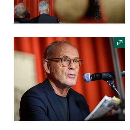
Quelle:
Bundesarchiv
/
Stange
Quelle: