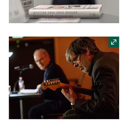
Quelle:
Bundesarchiv
/
Stange
Quelle: