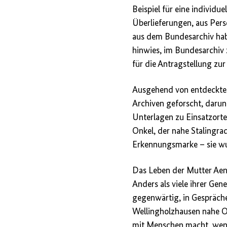
Beispiel für eine individu
Überlieferungen, aus Pe
aus dem Bundesarchiv habe
hinwies, im Bundesarchiv
für die Antragstellung zu
Ausgehend von entdeckten
Archiven geforscht, darun
Unterlagen zu Einsatzorte
Onkel, der nahe Stalingr
Erkennungsmarke – sie wu
Das Leben der Mutter Aenn
Anders als viele ihrer Gen
gegenwärtig, in Gespräche
Wellingholzhausen nahe Os
mit Menschen macht, wenn