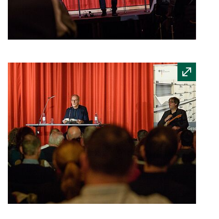
Quelle:
Bundesarchiv
/
Stange
Quelle: