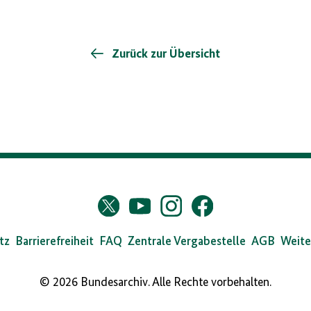
Bundesarchiv
/
Stange
Zurück zur Übersicht
s
Twitter
YouTube
Instagram
Facebook
X
dearchiv
tz
Barrierefreiheit
FAQ
Zentrale Vergabestelle
AGB
Weite
© 2026 Bundesarchiv. Alle Rechte vorbehalten.
ialmedia