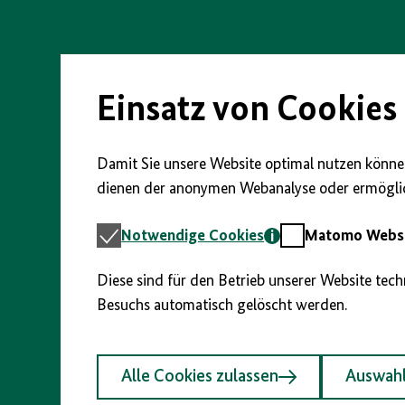
Direkt
zum
Seiteninhalt
springen
Einsatz von Cookies
Damit Sie unsere Website optimal nutzen können
dienen der anonymen Webanalyse oder ermöglic
Notwendige
Matomo
Notwendige Cookies
Matomo Webst
Cookies
Webstatistik
Diese sind für den Betrieb unserer Website tec
Besuchs automatisch gelöscht werden.
Alle Cookies zulassen
Auswahl