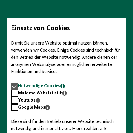
Direkt
zum
Seiteninhalt
springen
Einsatz von Cookies
Damit Sie unsere Website optimal nutzen können,
verwenden wir Cookies. Einige Cookies sind technisch für
den Betrieb der Website notwendig. Andere dienen der
anonymen Webanalyse oder ermöglichen erweiterte
Funktionen und Services.
Notwendige
Notwendige Cookies
Cookies
Matomo
Matomo Webstatistik
Webstatistik
Youtube
Youtube
Google
Google Maps
Maps
Diese sind für den Betrieb unserer Website technisch
notwendig und immer aktiviert. Hierzu zählen z. B.