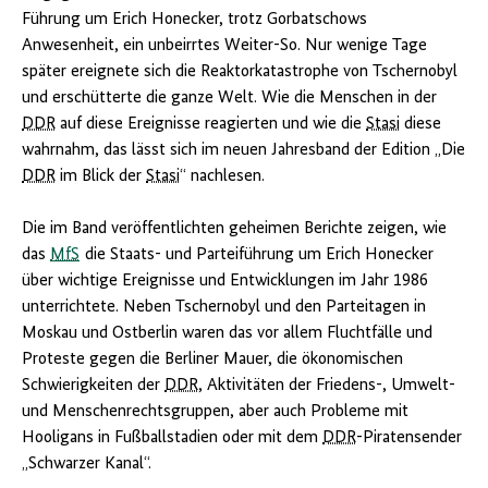
Führung um Erich Honecker, trotz Gorbatschows
Anwesenheit, ein unbeirrtes Weiter-So. Nur wenige Tage
später ereignete sich die Reaktorkatastrophe von Tschernobyl
und erschütterte die ganze Welt. Wie die Menschen in der
DDR
auf diese Ereignisse reagierten und wie die
Stasi
diese
wahrnahm, das lässt sich im neuen Jahresband der Edition „Die
DDR
im Blick der
Stasi
“ nachlesen.
Die im Band veröffentlichten geheimen Berichte zeigen, wie
das
MfS
die Staats- und Parteiführung um Erich Honecker
über wichtige Ereignisse und Entwicklungen im Jahr 1986
unterrichtete. Neben Tschernobyl und den Parteitagen in
Moskau und Ostberlin waren das vor allem Fluchtfälle und
Proteste gegen die Berliner Mauer, die ökonomischen
Schwierigkeiten der
DDR
, Aktivitäten der Friedens-, Umwelt-
und Menschenrechtsgruppen, aber auch Probleme mit
Hooligans in Fußballstadien oder mit dem
DDR
-Piratensender
„Schwarzer Kanal“.