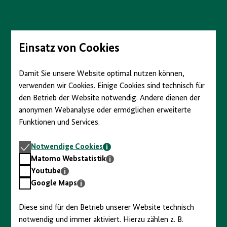
Direkt
zum
Seiteninhalt
springen
Einsatz von Cookies
Damit Sie unsere Website optimal nutzen können,
verwenden wir Cookies. Einige Cookies sind technisch für
den Betrieb der Website notwendig. Andere dienen der
anonymen Webanalyse oder ermöglichen erweiterte
Funktionen und Services.
Notwendige
Notwendige Cookies
Cookies
Matomo
Matomo Webstatistik
Webstatistik
Youtube
Youtube
Google
Google Maps
Maps
Diese sind für den Betrieb unserer Website technisch
notwendig und immer aktiviert. Hierzu zählen z. B.