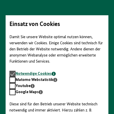
Direkt
zum
Seiteninhalt
springen
Einsatz von Cookies
Damit Sie unsere Website optimal nutzen können,
verwenden wir Cookies. Einige Cookies sind technisch für
den Betrieb der Website notwendig. Andere dienen der
anonymen Webanalyse oder ermöglichen erweiterte
Funktionen und Services.
Notwendige
Notwendige Cookies
Cookies
Matomo
Matomo Webstatistik
Webstatistik
Youtube
Youtube
Google
Google Maps
Maps
Diese sind für den Betrieb unserer Website technisch
notwendig und immer aktiviert. Hierzu zählen z. B.