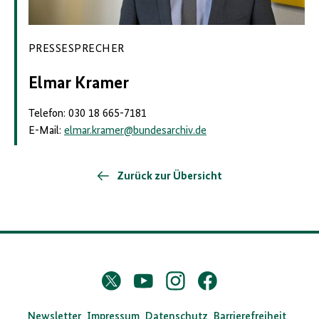
PRESSESPRECHER
Elmar Kramer
Telefon: 030 18 665-7181
E-Mail:
elmar.kramer
@
bundesarchiv.de
Zurück zur Übersicht
D
Twitter
YouTube
Instagram
Facebook
X
a
s
Newsletter
Impressum
Datenschutz
Barrierefreiheit