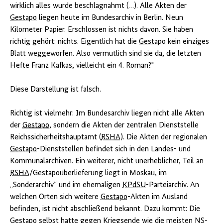
wirklich alles wurde beschlagnahmt (…). Alle Akten der
Gestapo
liegen heute im Bundesarchiv in Berlin. Neun
Kilometer Papier. Erschlossen ist nichts davon. Sie haben
richtig gehört: nichts. Eigentlich hat die
Gestapo
kein einziges
Blatt weggeworfen. Also vermutlich sind sie da, die letzten
Hefte Franz Kafkas, vielleicht ein 4. Roman?"
Diese Darstellung ist falsch.
Richtig ist vielmehr: Im Bundesarchiv liegen nicht alle Akten
der
Gestapo
, sondern die Akten der zentralen Dienststelle
Reichssicherheitshauptamt (
RSHA
). Die Akten der regionalen
Gestapo
-Dienststellen befindet sich in den Landes- und
Kommunalarchiven. Ein weiterer, nicht unerheblicher, Teil an
RSHA
/Gestapoüberlieferung liegt in Moskau, im
„Sonderarchiv“ und im ehemaligen
KPdSU
-Parteiarchiv. An
welchen Orten sich weitere
Gestapo
-Akten im Ausland
befinden, ist nicht abschließend bekannt. Dazu kommt: Die
Gestapo
selbst hatte gegen Kriegsende wie die meisten
NS
-