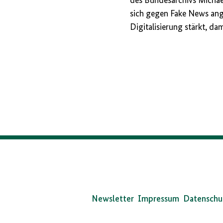
des Bundesarchivs Michael
sich gegen Fake News angeh
Digitalisierung stärkt, d
Da
Bun
Newsletter
Impressum
Datenschu
auf