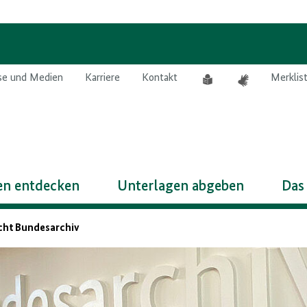
Leichte
Gebärdensprach
se und Medien
Karriere
Kontakt
Merklis
Sprache
n entdecken
Unterlagen abgeben
Das
cht Bundesarchiv