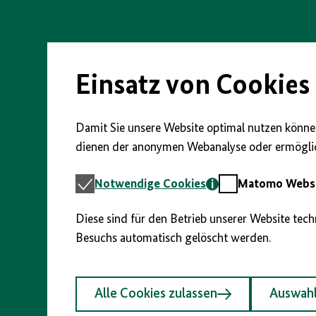
Direkt
zum
Seiteninhalt
springen
Einsatz von Cookies
Damit Sie unsere Website optimal nutzen können
dienen der anonymen Webanalyse oder ermöglic
Notwendige
Matomo
Notwendige Cookies
Matomo Webst
Cookies
Webstatistik
Diese sind für den Betrieb unserer Website tec
Besuchs automatisch gelöscht werden.
Alle Cookies zulassen
Auswahl