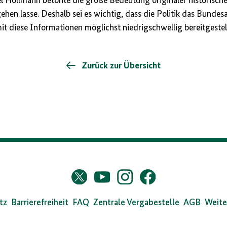
 Hollmann betonte die große Bedeutung originaler historischer
en lasse. Deshalb sei es wichtig, dass die Politik das Bundesa
amit diese Informationen möglichst niedrigschwellig bereitgeste
Zurück zur Übersicht
s
Twitter
YouTube
Instagram
Facebook
X
dearchiv
tz
Barrierefreiheit
FAQ
Zentrale Vergabestelle
AGB
Weite