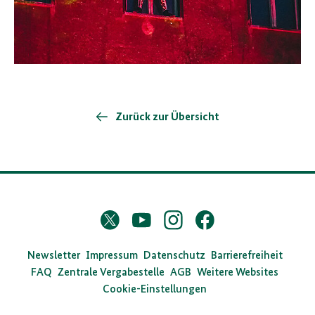
/
Ostermaier
Visuelles
Fassadentheater
in
der
Zurück zur Übersicht
Stasi
-
Zentrale
mit
der
Theatergruppe
Grotest
Maru
Quelle:
D
Twitter
YouTube
Instagram
Facebook
BArch
X
a
/
Ostermaier
s
Newsletter
Impressum
Datenschutz
Barrierefreiheit
FAQ
Zentrale Vergabestelle
AGB
Weitere Websites
B
Cookie-Einstellungen
u