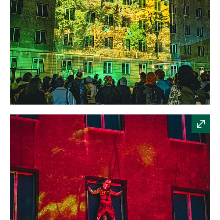
mit
der
Theatergruppe
Grotest
Maru
Quelle:
BArch
/
Hovestädt
Visuelles
Fassadentheater
in
der
Stasi-
Zentrale
mit
der
Theatergruppe
Grotest
Maru
Quelle:
BArch