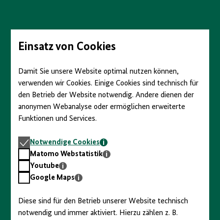
Direkt
zum
Seiteninhalt
springen
Einsatz von Cookies
Damit Sie unsere Website optimal nutzen können,
verwenden wir Cookies. Einige Cookies sind technisch für
den Betrieb der Website notwendig. Andere dienen der
anonymen Webanalyse oder ermöglichen erweiterte
Funktionen und Services.
Notwendige
Notwendige Cookies
Cookies
Matomo
Matomo Webstatistik
Webstatistik
Youtube
Youtube
Google
Google Maps
Maps
Diese sind für den Betrieb unserer Website technisch
notwendig und immer aktiviert. Hierzu zählen z. B.