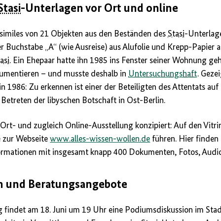
Stasi
-Unterlagen vor Ort und online
ksimiles von 21 Objekten aus den Beständen des
Stasi
-Unterlag
er Buchstabe „A“ (wie Ausreise) aus Alufolie und Krepp-Papier 
asi
. Ein Ehepaar hatte ihn 1985 ins Fenster seiner Wohnung g
kumentieren – und musste deshalb in
Untersuchungshaft
. Geze
n 1986: Zu erkennen ist einer der Beteiligten des Attentats auf
Betreten der libyschen Botschaft in Ost-Berlin.
r Ort- und zugleich Online-Ausstellung konzipiert: Auf den Vitr
e zur Webseite
www.alles-wissen-wollen.de
führen. Hier finden
rmationen mit insgesamt knapp 400 Dokumenten, Fotos, Audio
n und Beratungsangebote
g findet am 18. Juni um 19 Uhr eine Podiumsdiskussion im Stadt