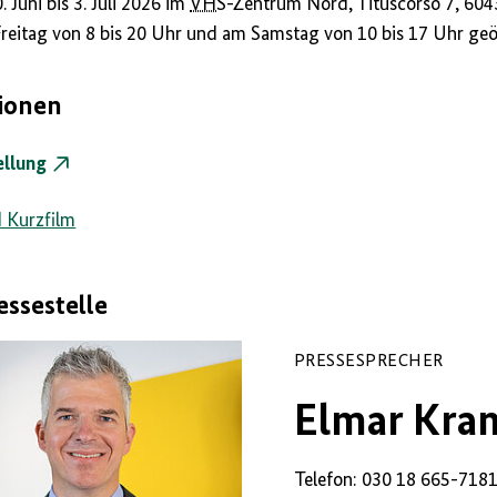
 Juni bis 3. Juli 2026 im
VHS
-Zentrum Nord, Tituscorso 7, 604
Freitag von 8 bis 20 Uhr und am Samstag von 10 bis 17 Uhr geöffn
tionen
ellung
 Kurzfilm
essestelle
PRESSESPRECHER
Elmar Kra
Telefon: 030 18 665-718