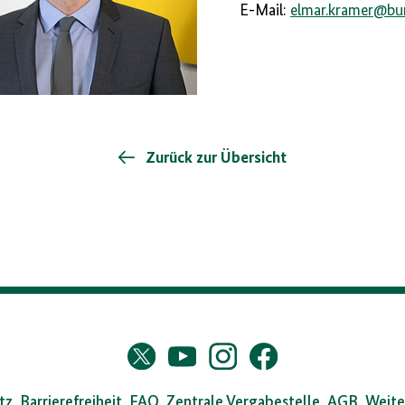
E-Mail:
elmar.kramer
@
bu
Zurück zur Übersicht
s
Twitter
YouTube
Instagram
Facebook
X
dearchiv
tz
Barrierefreiheit
FAQ
Zentrale Vergabestelle
AGB
Weite