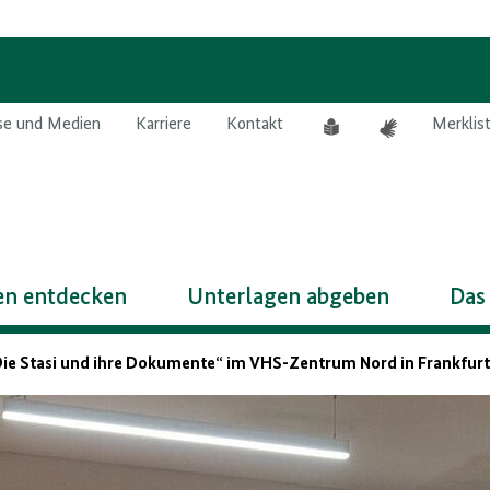
Leichte
Gebärdensprach
se und Medien
Karriere
Kontakt
Merklis
Sprache
n entdecken
Unterlagen abgeben
Das
Die Stasi und ihre Dokumente“ im VHS-Zentrum Nord in Frankfur