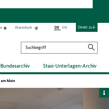
e
Elemente
Elemente
Direkt zu
te
Warenkorb
DE
EN
0
0
befinden
befinden
sich
sich
Suchen
in
im
Suchen
der
Warenkorb
Merkliste
 Bundesarchiv
Stasi-Unterlagen-Archiv
t am Main
B
a