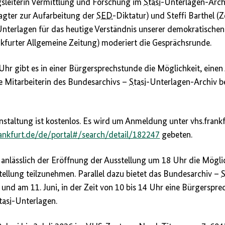
gsleiterin Vermittlung und Forschung im
Stasi
-Unterlagen-Arch
agter zur Aufarbeitung der
SED
-Diktatur) und Steffi Barthel (
Unterlagen für das heutige Verständnis unserer demokratischen
kfurter Allgemeine Zeitung) moderiert die Gesprächsrunde.
Uhr gibt es in einer Bürgersprechstunde die Möglichkeit, einen 
ne Mitarbeiterin des Bundesarchivs –
Stasi
-Unterlagen-Archiv be
nstaltung ist kostenlos. Es wird um Anmeldung unter vhs.fran
rankfurt.de/de/portal#/search/detail/182247
gebeten.
es anlässlich der Eröffnung der Ausstellung um 18 Uhr die Mögli
llung teilzunehmen. Parallel dazu bietet das Bundesarchiv –
S
 und am 11. Juni, in der Zeit von 10 bis 14 Uhr eine Bürgerspr
tasi
-Unterlagen.