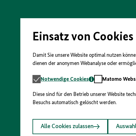
Direkt
zum
Seiteninhalt
springen
Einsatz von Cookies
Damit Sie unsere Website optimal nutzen können
dienen der anonymen Webanalyse oder ermöglic
Notwendige
Matomo
Notwendige Cookies
Matomo Webst
Cookies
Webstatistik
Diese sind für den Betrieb unserer Website tec
Besuchs automatisch gelöscht werden.
Alle Cookies zulassen
Auswahl