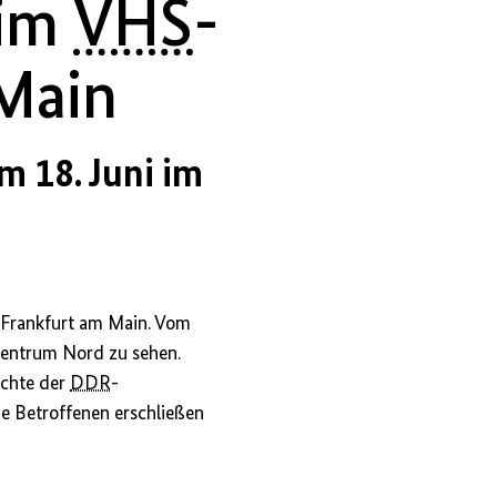
 im
VHS
-
Main
m 18. Juni im
 Frankfurt am Main. Vom
entrum Nord zu sehen.
ichte der
DDR
-
ie Betroffenen erschließen