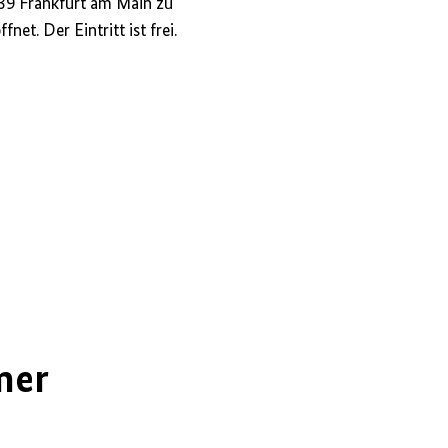
39 Frankfurt am Main zu
et. Der Eintritt ist frei.
mer
1