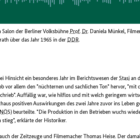
 Salon der Berliner Volksbühne
Prof.
Dr.
Daniela Münkel, Filme
ath über das Jahr 1965 in der
DDR
.
rlei Hinsicht ein besonderes Jahr im Berichtswesen der
Stasi
an 
b vor allem den "nüchternen und sachlichen Ton" hervor, "mit
chrieb". Auffällig war, wie hilflos und mit welch geringem wirt
chaus positiven Auswirkungen des zwei Jahre zuvor ins Leben 
NÖS
) beurteilte. "Die Produktion in den Betrieben wuchs wied
ieg", erklärte der Historiker.
 auch der Zeitzeuge und Filmemacher Thomas Heise. Der damals 