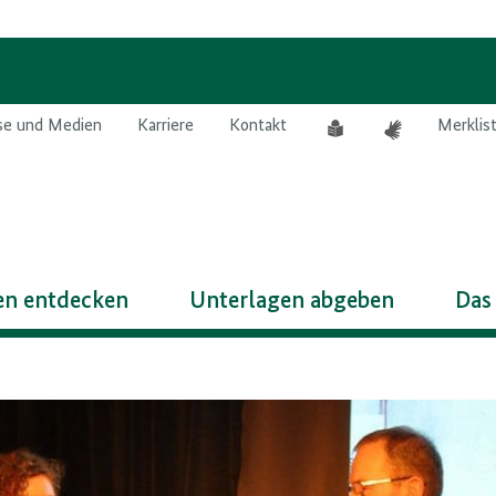
Leichte
Gebärdensprach
se und Medien
Karriere
Kontakt
Merklis
Sprache
n entdecken
Unterlagen abgeben
Das