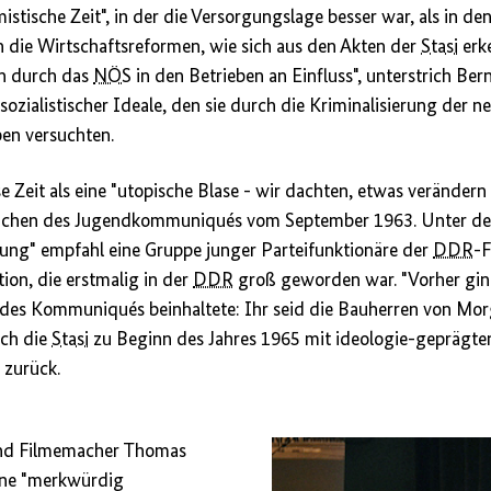
stische Zeit", in der die Versorgungslage besser war, als in d
 die Wirtschaftsreformen, wie sich aus den Akten der
Stasi
erke
en durch das
NÖS
in den Betrieben an Einfluss", unterstrich Bern
 sozialistischer Ideale, den sie durch die Kriminalisierung der
en versuchten.
e Zeit als eine "utopische Blase - wir dachten, etwas verändern
eichen des Jugendkommuniqués vom September 1963. Unter de
ung" empfahl eine Gruppe junger Parteifunktionäre der
DDR
-F
on, die erstmalig in der
DDR
groß geworden war. "Vorher gin
 des Kommuniqués beinhaltete: Ihr seid die Bauherren von Morge
uch die
Stasi
zu Beginn des Jahres 1965 mit ideologie-geprägte
 zurück.
 und Filmemacher Thomas
eine "merkwürdig