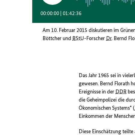
abspielen/anhalten
00:00:00
01:42:36
Am 10. Februar 2015 diskutieren im Grünen
Böttcher und
BStU
-Forscher
Dr.
Bernd Flor
Das Jahr 1965 sei in viele
gewesen. Bernd Florath ho
Ereignisse in der
DDR
bes
die Geheimpolizei die dur
Ökonomischen Systems" (
Einkommen der Menschen st
Diese Einschätzung teilte