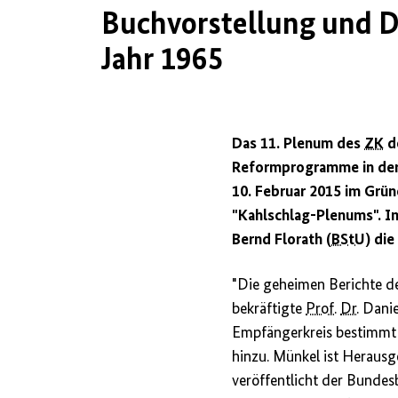
Buchvorstellung und D
Jahr 1965
Das 11. Plenum des
ZK
d
Reformprogramme in der 
10. Februar 2015 im Grü
"Kahlschlag-Plenums". I
Bernd Florath (
BStU
) die
"Die geheimen Berichte d
bekräftigte
Prof.
Dr.
Danie
Empfängerkreis bestimmt u
hinzu. Münkel ist Herausg
veröffentlicht der Bundes