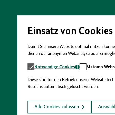
Direkt
zum
Seiteninhalt
springen
Einsatz von Cookies
Damit Sie unsere Website optimal nutzen können
dienen der anonymen Webanalyse oder ermöglic
Notwendige
Matomo
Notwendige Cookies
Matomo Webst
Cookies
Webstatistik
Diese sind für den Betrieb unserer Website tec
Besuchs automatisch gelöscht werden.
Alle Cookies zulassen
Auswahl