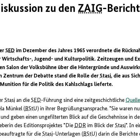
iskussion zu den
ZAIG
-Berich
er
SED
im Dezember des Jahres 1965 verordnete die Rückna
Wirtschafts-, Jugend- und Kulturpolitik. Zeitzeugen und Ex
nen Salon der Volksbühne über die Hintergründe und Auswi
m Zentrum der Debatte stand die Rolle der
Stasi
, die aus Si
 Munition für die Politik des Kahlschlags lieferte.
er
Stasi
an die
SED
-Führung sind eine zeitgeschichtliche
Quell
la Münkel (
BStU
) in ihrer Begrüßungsansprache. "Sie waren nur
nd geben einen ungefilterten Blick auf die Geschehnisse in d
eberin des Editionsprojektes "Die
DDR
im Blick der
Stasi
". In 
beauftragte für die
Stasi
-Unterlagen (
BStU
) darin die Berichte