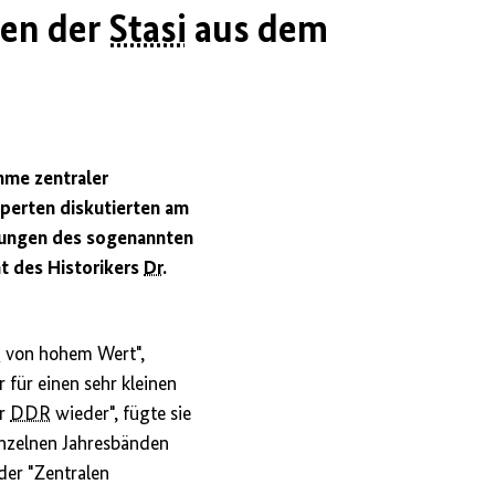
ten der
Stasi
aus dem
hme zentraler
perten diskutierten am
rkungen des sogenannten
cht des Historikers
Dr.
e
von hohem Wert",
 für einen sehr kleinen
er
DDR
wieder", fügte sie
einzelnen Jahresbänden
 der "Zentralen