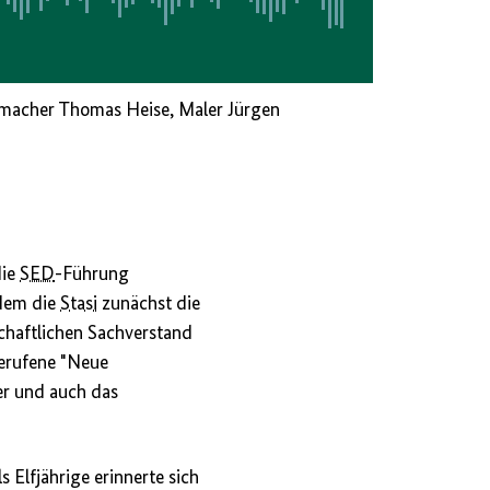
macher Thomas Heise, Maler Jürgen
die
SED
-Führung
 dem die
Stasi
zunächst die
schaftlichen Sachverstand
gerufene "Neue
er und auch das
Elfjährige erinnerte sich