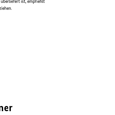
berliefert ist, empfiehlt
ziehen.
mer