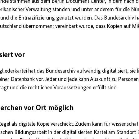
stände stammen aus dem Berlin Document Center, in dem nach 
ikanischer Verwaltung standen und unter anderem für die Nü
 und die Entnazifizierung genutzt wurden. Das Bundesarchiv 
eutschland übernommen; vereinbart wurde, dass Kopien auf Mik
isiert vor
gliederkartei hat das Bundesarchiv aufwändig digitalisiert, sie l
iner Datenbank vor. Jeder und jede kann Auskunft zu Personen 
fragt und die rechtlichen Voraussetzungen erfüllt sind.
erchen vor Ort möglich
Regel als digitale Kopie verschickt. Zudem kann für wissenschaf
schen Bildungsarbeit in der digitalisierten Kartei am Standort 