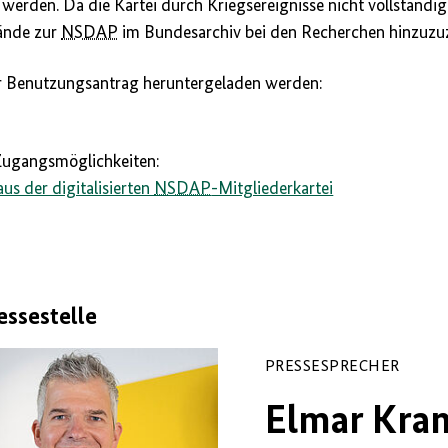
 werden. Da die Kartei durch Kriegsereignisse nicht vollständig ü
tände zur
NSDAP
im Bundesarchiv bei den Recherchen hinzuzu
r Benutzungsantrag heruntergeladen werden:
Zugangsmöglichkeiten:
s der digitalisierten
NSDAP
-Mitgliederkartei
essestelle
PRESSESPRECHER
Elmar Kra