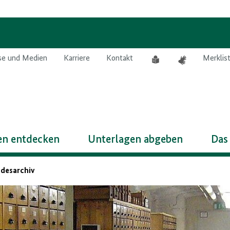
Leichte
Gebärdensprach
se und Medien
Karriere
Kontakt
Merklis
Sprache
n entdecken
Unterlagen abgeben
Das
ndesarchiv