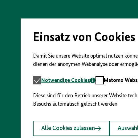
Direkt
zum
Seiteninhalt
springen
Einsatz von Cookies
Damit Sie unsere Website optimal nutzen können
dienen der anonymen Webanalyse oder ermöglic
Notwendige
Matomo
Notwendige Cookies
Matomo Webst
Cookies
Webstatistik
Diese sind für den Betrieb unserer Website tec
Besuchs automatisch gelöscht werden.
Alle Cookies zulassen
Auswahl