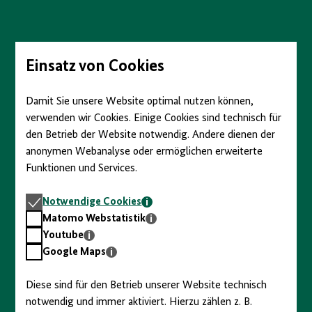
Direkt
zum
Seiteninhalt
springen
Einsatz von Cookies
Damit Sie unsere Website optimal nutzen können,
verwenden wir Cookies. Einige Cookies sind technisch für
den Betrieb der Website notwendig. Andere dienen der
anonymen Webanalyse oder ermöglichen erweiterte
Funktionen und Services.
Notwendige
Notwendige Cookies
Cookies
Matomo
Matomo Webstatistik
Webstatistik
Youtube
Youtube
Google
Google Maps
Maps
Diese sind für den Betrieb unserer Website technisch
notwendig und immer aktiviert. Hierzu zählen z. B.