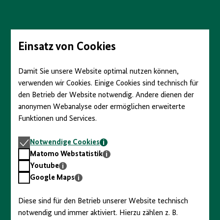
Direkt
zum
Seiteninhalt
springen
Einsatz von Cookies
Damit Sie unsere Website optimal nutzen können,
verwenden wir Cookies. Einige Cookies sind technisch für
den Betrieb der Website notwendig. Andere dienen der
anonymen Webanalyse oder ermöglichen erweiterte
Funktionen und Services.
Notwendige
Notwendige Cookies
Cookies
Matomo
Matomo Webstatistik
Webstatistik
Youtube
Youtube
Google
Google Maps
Maps
Diese sind für den Betrieb unserer Website technisch
notwendig und immer aktiviert. Hierzu zählen z. B.