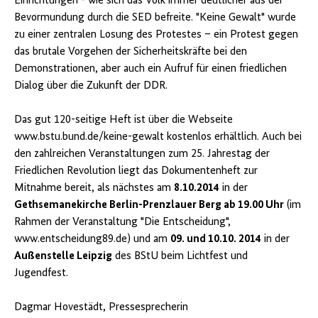
Einrichtungen - wie sich das Volk immer deutlicher aus der
Bevormundung durch die SED befreite. "Keine Gewalt" wurde
zu einer zentralen Losung des Protestes – ein Protest gegen
das brutale Vorgehen der Sicherheitskräfte bei den
Demonstrationen, aber auch ein Aufruf für einen friedlichen
Dialog über die Zukunft der DDR.
Das gut 120-seitige Heft ist über die Webseite
www.bstu.bund.de/keine-gewalt
kostenlos erhältlich. Auch bei
den zahlreichen Veranstaltungen zum 25. Jahrestag der
Friedlichen Revolution liegt das Dokumentenheft zur
Mitnahme bereit, als nächstes am
8.10.2014
in der
Gethsemanekirche Berlin-Prenzlauer Berg ab 19.00 Uhr
(im
Rahmen der Veranstaltung "Die Entscheidung",
www.entscheidung89.de) und am
09. und 10.10. 2014
in der
Außenstelle Leipzig
des BStU beim Lichtfest und
Jugendfest.
Dagmar Hovestädt, Pressesprecherin