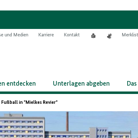
Leichte
Gebärdensprach
se und Medien
Karriere
Kontakt
Merklis
Sprache
n entdecken
Unterlagen abgeben
Das
 Fußball in "Mielkes Revier"