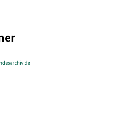
mer
1
ndesarchiv.de