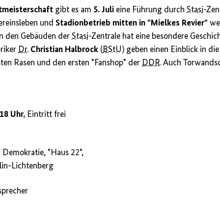
tmeisterschaft
gibt es am
5. Juli
eine Führung durch
Stasi
-Zen
Vereinsleben und
Stadionbetrieb mitten in "Mielkes Revier"
wer
en den Gebäuden der
Stasi
-Zentrale hat eine besondere Geschic
riker
Dr.
Christian Halbrock
(
BStU
) geben einen Einblick in di
eten Rasen und den ersten "Fanshop" der
DDR
. Auch Torwands
 18 Uhr,
Eintritt frei
r Demokratie, "Haus 22",
lin-Lichtenberg
sprecher