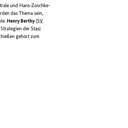
trale und Hans-Zoschke-
den das Thema sein,
hte.
Henry Berthy
(
SV
e Strategien der
Stasi
chießen gehört zum