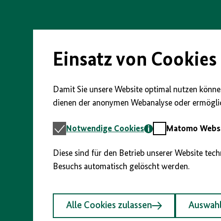
Direkt
zum
Seiteninhalt
springen
Einsatz von Cookies
Damit Sie unsere Website optimal nutzen können
dienen der anonymen Webanalyse oder ermöglic
Notwendige
Matomo
Notwendige Cookies
Matomo Webst
Cookies
Webstatistik
Diese sind für den Betrieb unserer Website tec
Besuchs automatisch gelöscht werden.
Alle Cookies zulassen
Auswahl