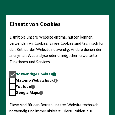
Direkt
zum
Seiteninhalt
springen
Einsatz von Cookies
Damit Sie unsere Website optimal nutzen können,
verwenden wir Cookies. Einige Cookies sind technisch für
den Betrieb der Website notwendig. Andere dienen der
anonymen Webanalyse oder ermöglichen erweiterte
Funktionen und Services.
Notwendige
Notwendige Cookies
Cookies
Matomo
Matomo Webstatistik
Webstatistik
Youtube
Youtube
Google
Google Maps
Maps
Diese sind für den Betrieb unserer Website technisch
notwendig und immer aktiviert. Hierzu zählen z. B.