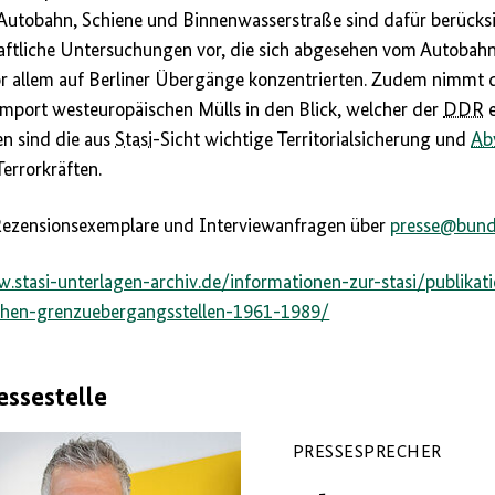
 Autobahn, Schiene und Binnenwasserstraße sind dafür berücks
haftliche Untersuchungen vor, die sich abgesehen vom Autoba
 allem auf Berliner Übergänge konzentrierten. Zudem nimmt di
mport westeuropäischen Mülls in den Blick, welcher der
DDR
e
n sind die aus
Stasi
-Sicht wichtige Territorialsicherung und
Ab
errorkräften.
 Rezensionsexemplare und Interviewanfragen über
presse@bund
.stasi-unterlagen-archiv.de/informationen-zur-stasi/publikati
schen-grenzuebergangsstellen-1961-1989/
essestelle
PRESSESPRECHER