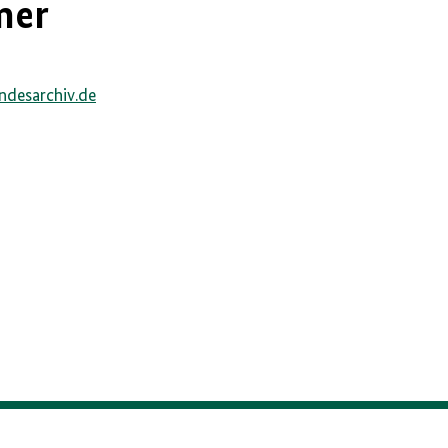
mer
1
ndesarchiv.de