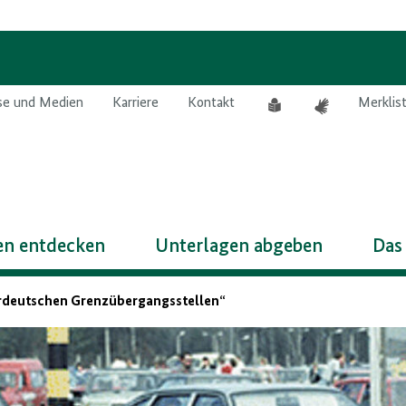
Leichte
Gebärdensprach
se und Medien
Karriere
Kontakt
Merklis
Sprache
n entdecken
Unterlagen abgeben
Das
nerdeutschen Grenzübergangsstellen“