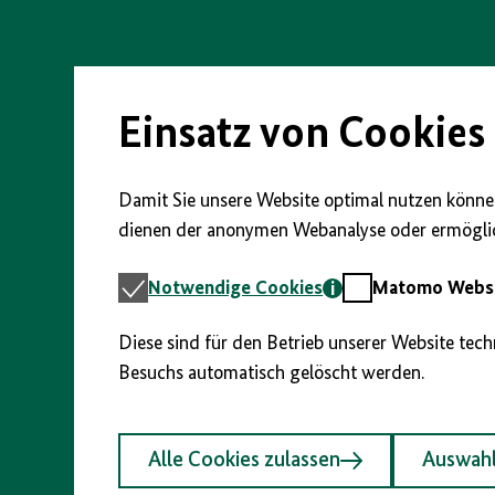
Direkt
zum
Seiteninhalt
springen
Einsatz von Cookies
Damit Sie unsere Website optimal nutzen können
dienen der anonymen Webanalyse oder ermöglic
Notwendige
Matomo
Notwendige Cookies
Matomo Webst
Cookies
Webstatistik
Diese sind für den Betrieb unserer Website tec
Besuchs automatisch gelöscht werden.
Alle Cookies zulassen
Auswahl