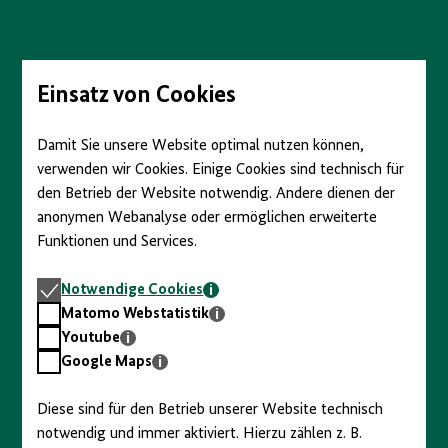
Direkt
zum
Seiteninhalt
springen
Einsatz von Cookies
Damit Sie unsere Website optimal nutzen können,
verwenden wir Cookies. Einige Cookies sind technisch für
den Betrieb der Website notwendig. Andere dienen der
anonymen Webanalyse oder ermöglichen erweiterte
Funktionen und Services.
Notwendige
Notwendige Cookies
Cookies
Matomo
Matomo Webstatistik
Webstatistik
Youtube
Youtube
Google
Google Maps
Maps
Diese sind für den Betrieb unserer Website technisch
notwendig und immer aktiviert. Hierzu zählen z. B.