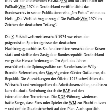
Kurz vor der anstehenden Fußball-
EM
und 50 Jahre nach der
Fußball-
WM
1974 in Deutschland veröffentlicht das
Bundesarchiv in seiner Publikationsreihe „Im Fokus“ ein neues
Heft: „,Die Welt ist Augenzeuge‘. Die Fußball-
WM
1974 im
Zeichen der deutschen Teilung“.
Die
X
. Fußballweltmeisterschaft 1974 war eines der
prägendsten Sportereignisse der deutschen
Nachkriegsgeschichte. Sie fand inmitten verschiedener Krisen
statt und stellte den Gastgeber Bundesrepublik Deutschland
vor große Herausforderungen. Im April des Jahres
erschütterte die Spionageaffäre um Bundeskanzler Willy
Brandts Referenten, den
Stasi
-Agenten Günter Guillaume, die
Republik. Die Auswirkungen der Ölkrise 1973 schwächten die
Wirtschaft und verdoppelten die Arbeitslosenzahlen, und hinzu
kam die akute Bedrohung durch die
RAF
und den
internationalen Terrorismus. Die
DDR
-Führung wiederum
hatte Sorge, dass Fans oder Spieler die
WM
zur Flucht nutzen
– und rief die Staatssicherheit auf den Plan. Auch sportlich