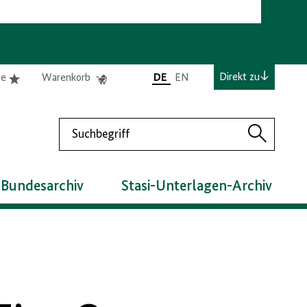
e
Elemente
Elemente
Direkt zu
te
Warenkorb
DE
EN
0
0
befinden
befinden
sich
sich
Suchen
in
im
Suchen
der
Warenkorb
Merkliste
 Bundesarchiv
Stasi-Unterlagen-Archiv