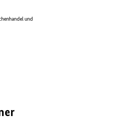
chenhandel und
mer
1