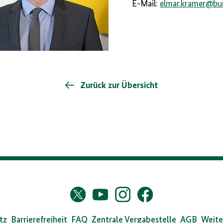
E-Mail:
elmar.kramer
@
bu
Zurück zur Übersicht
s
Twitter
YouTube
Instagram
Facebook
X
dearchiv
tz
Barrierefreiheit
FAQ
Zentrale Vergabestelle
AGB
Weite