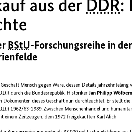
kauf aus der
DDR
:
chte
er
BStU
-Forschungsreihe in de
ienfelde
s Geschäft Mensch gegen Ware, dessen Details jahrzehntelang 
DDR
durch die Bundesrepublik. Historiker
Jan Philipp Wölber
n Dokumenten dieses Geschäft nun durchleuchtet. Er stellt die
DDR
1962/63-1989. Zwischen Menschenhandel und humanitären
mit einem Zeitzeugen, dem 1972 freigekauften Karl Alich.
die Bundesregierung mehr als 33.000 politische Häftlinge aus