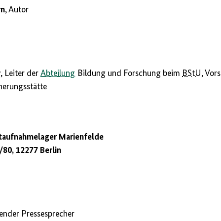
rn
, Autor
r
, Leiter der
Abteilung
Bildung und Forschung beim
BStU
, Vor
nerungsstätte
taufnahmelager Marienfelde
/80, 12277 Berlin
tender Pressesprecher