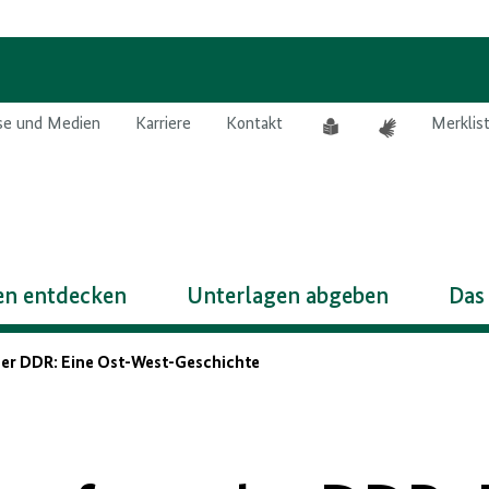
Leichte
Gebärdensprach
se und Medien
Karriere
Kontakt
Merklis
Sprache
n entdecken
Unterlagen abgeben
Das
 der DDR: Eine Ost-West-Geschichte