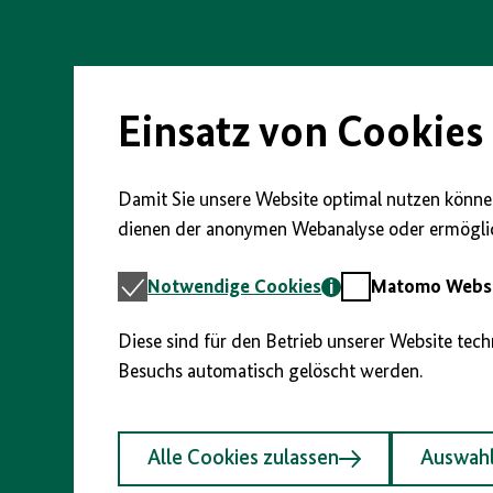
Direkt
zum
Seiteninhalt
springen
Einsatz von Cookies
Damit Sie unsere Website optimal nutzen können
dienen der anonymen Webanalyse oder ermöglic
Notwendige
Matomo
Notwendige Cookies
Matomo Webst
Cookies
Webstatistik
Diese sind für den Betrieb unserer Website tec
Besuchs automatisch gelöscht werden.
Alle Cookies zulassen
Auswahl