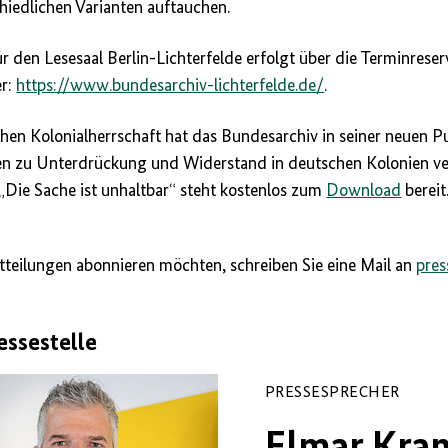
hiedlichen Varianten auftauchen.
r den Lesesaal Berlin-Lichterfelde erfolgt über die Terminrese
er:
https://www.bundesarchiv-lichterfelde.de/
.
hen Kolonialherrschaft hat das Bundesarchiv in seiner neuen P
en zu Unterdrückung und Widerstand in deutschen Kolonien ver
 „Die Sache ist unhaltbar“ steht kostenlos zum
Download
bereit
teilungen abonnieren möchten, schreiben Sie eine Mail an
press
essestelle
PRESSESPRECHER
Elmar Kra