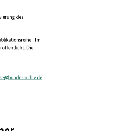
rvierung des
ublikationsreihe „Im
öffentlicht. Die
.
e@bundesarchiv.de​​​​​​​
.
mer