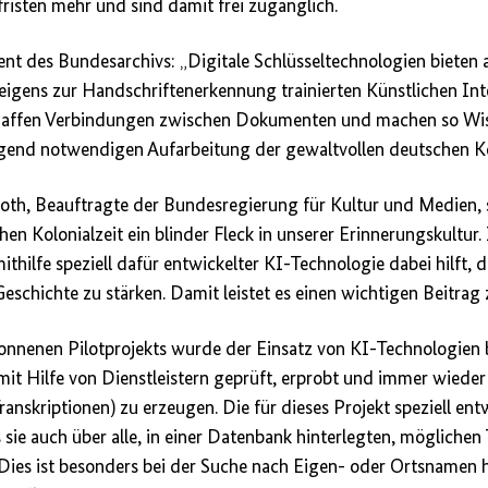
fristen mehr und sind damit frei zugänglich.
nt des Bundesarchivs: „Digitale Schlüsseltechnologien bieten
 eigens zur Handschriftenerkennung trainierten Künstlichen Int
haffen Verbindungen zwischen Dokumenten und machen so Wis
ngend notwendigen Aufarbeitung der gewaltvollen deutschen Ko
Roth, Beauftragte der Bundesregierung für Kultur und Medien, 
hen Kolonialzeit ein blinder Fleck in unserer Erinnerungskultur
ithilfe speziell dafür entwickelter KI-Technologie dabei hilft, 
eschichte zu stärken. Damit leistet es einen wichtigen Beitrag 
nenen Pilotprojekts wurde der Einsatz von KI-Technologien 
t Hilfe von Dienstleistern geprüft, erprobt und immer wieder 
ranskriptionen) zu erzeugen. Die für dieses Projekt speziell 
 sie auch über alle, in einer Datenbank hinterlegten, möglichen
Dies ist besonders bei der Suche nach Eigen- oder Ortsnamen hi