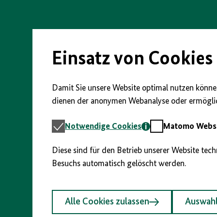
Direkt
zum
Seiteninhalt
springen
Einsatz von Cookies
Damit Sie unsere Website optimal nutzen können
dienen der anonymen Webanalyse oder ermöglic
Notwendige
Matomo
Notwendige Cookies
Matomo Webst
Cookies
Webstatistik
Diese sind für den Betrieb unserer Website tec
Besuchs automatisch gelöscht werden.
Alle Cookies zulassen
Auswahl