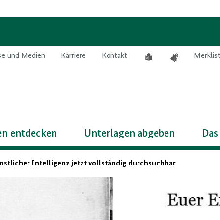
Leichte
Gebärdensprach
se und Medien
Karriere
Kontakt
Merklis
Sprache
n entdecken
Unterlagen abgeben
Das
stlicher Intelligenz jetzt vollständig durchsuchbar