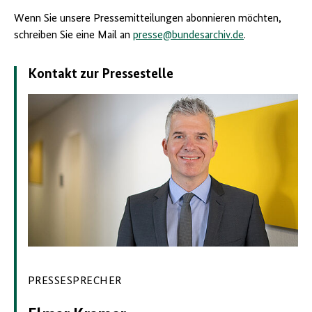
der
Bestand
Wenn Sie unsere Pressemitteilungen abonnieren möchten,
restauratorischen
der
Bearbeitung
Reichsvereinigung
schreiben Sie eine Mail an
presse@bundesarchiv.de​​​​​​​
.
(im
der
Auflicht)
Juden
Quelle:
in
Kontakt zur Pressestelle
Klassik
Deutschland
Stiftung
–
Weimar
Blatt
15
mit
mechanischen
und
mikrobiologischen
Schäden,
die
eine
Instabilität
im
Papier
verursachen
(im
PRESSESPRECHER
Durchlicht)
Quelle:
Klassik