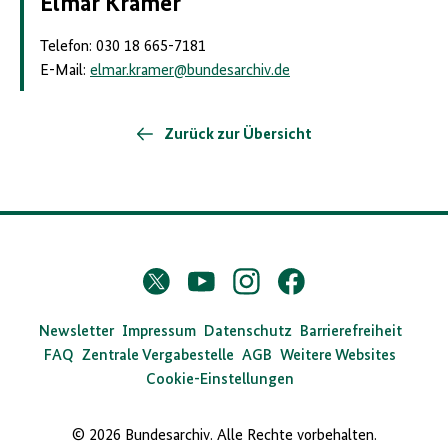
Elmar Kramer
Stiftung
Weimar
Telefon: 030 18 665-7181
E-Mail:
elmar.kramer
@
bundesarchiv.de
Zurück zur Übersicht
D
Twitter
YouTube
Instagram
Facebook
X
a
s
Newsletter
Impressum
Datenschutz
Barrierefreiheit
FAQ
Zentrale Vergabestelle
AGB
Weitere Websites
B
Cookie-Einstellungen
u
n
© 2026 Bundesarchiv. Alle Rechte vorbehalten.