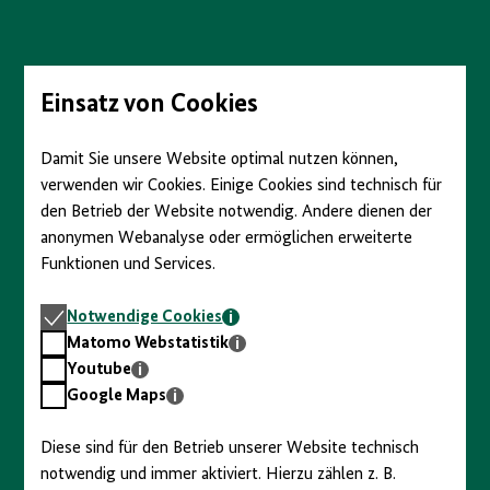
Direkt
zum
Seiteninhalt
springen
Einsatz von Cookies
Damit Sie unsere Website optimal nutzen können,
verwenden wir Cookies. Einige Cookies sind technisch für
den Betrieb der Website notwendig. Andere dienen der
anonymen Webanalyse oder ermöglichen erweiterte
Funktionen und Services.
Notwendige
Notwendige Cookies
Cookies
Matomo
Matomo Webstatistik
Webstatistik
Youtube
Youtube
Google
Google Maps
Maps
Diese sind für den Betrieb unserer Website technisch
notwendig und immer aktiviert. Hierzu zählen z. B.