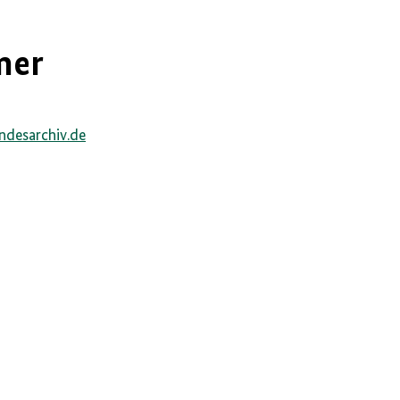
mer
1
ndesarchiv.de