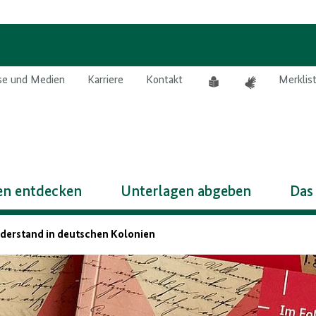
Leichte
Gebärdensprach
se und Medien
Karriere
Kontakt
Merklis
Sprache
n entdecken
Unterlagen abgeben
Das
derstand in deutschen Kolonien