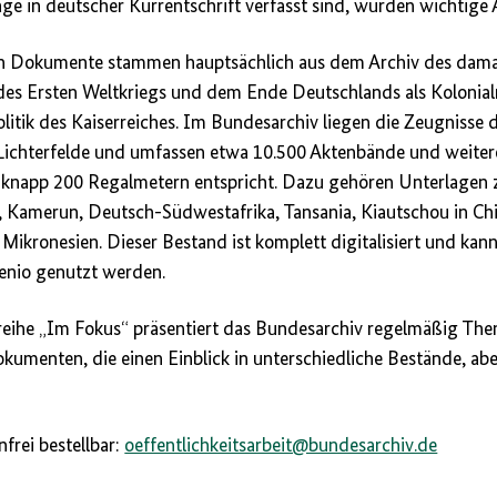
e in deutscher Kurrentschrift verfasst sind, wurden wichtige A
en Dokumente stammen hauptsächlich aus dem Archiv des damal
des Ersten Weltkriegs und dem Ende Deutschlands als Kolonial
litik des Kaiserreiches. Im Bundesarchiv liegen die Zeugnisse 
Lichterfelde und umfassen etwa 10.500 Aktenbände und weite
knapp 200 Regalmetern entspricht. Dazu gehören Unterlagen z
, Kamerun, Deutsch-Südwestafrika, Tansania, Kiautschou in C
Mikronesien. Dieser Bestand ist komplett digitalisiert und kann
nio genutzt werden.
sreihe „Im Fokus“ präsentiert das Bundesarchiv regelmäßig Th
umenten, die einen Einblick in unterschiedliche Bestände, aber
frei bestellbar:
oeffentlichkeitsarbeit@bundesarchiv.de