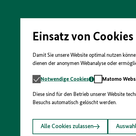
Direkt
zum
Seiteninhalt
springen
Einsatz von Cookies
Damit Sie unsere Website optimal nutzen können
dienen der anonymen Webanalyse oder ermöglic
Notwendige
Matomo
Notwendige Cookies
Matomo Webst
Cookies
Webstatistik
Diese sind für den Betrieb unserer Website tec
Besuchs automatisch gelöscht werden.
Alle Cookies zulassen
Auswahl