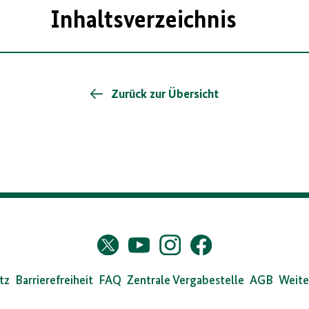
Inhaltsverzeichnis
Zurück zur Übersicht
s
Twitter
YouTube
Instagram
Facebook
X
dearchiv
tz
Barrierefreiheit
FAQ
Zentrale Vergabestelle
AGB
Weite