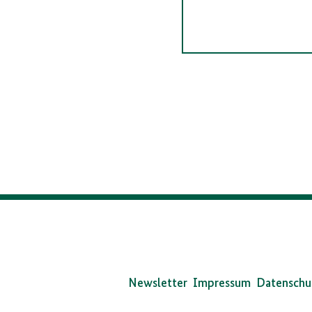
Da
Bun
Newsletter
Impressum
Datenschu
auf