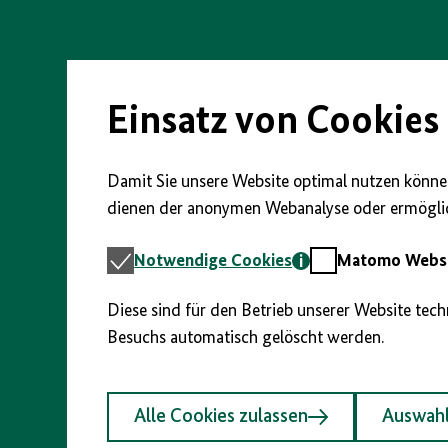
Direkt
zum
Seiteninhalt
springen
Einsatz von Cookies
Damit Sie unsere Website optimal nutzen können
dienen der anonymen Webanalyse oder ermöglic
Notwendige
Matomo
Notwendige Cookies
Matomo Webst
Cookies
Webstatistik
Diese sind für den Betrieb unserer Website tec
Besuchs automatisch gelöscht werden.
Alle Cookies zulassen
Auswahl