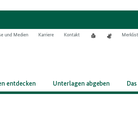
Leichte
Gebärdensprach
se und Medien
Karriere
Kontakt
Merklis
Sprache
n entdecken
Unterlagen abgeben
Das