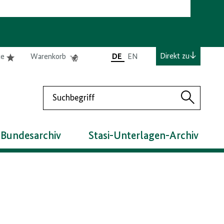
e
Elemente
Elemente
Direkt zu
te
Warenkorb
DE
EN
0
0
befinden
befinden
sich
sich
Suchen
in
im
Suchen
der
Warenkorb
Merkliste
 Bundesarchiv
Stasi-Unterlagen-Archiv