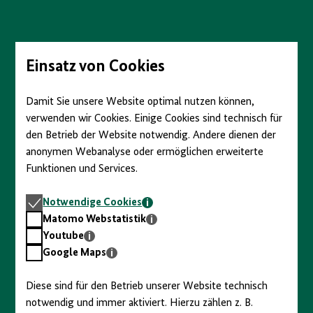
Direkt
zum
Seiteninhalt
springen
Einsatz von Cookies
Damit Sie unsere Website optimal nutzen können,
verwenden wir Cookies. Einige Cookies sind technisch für
den Betrieb der Website notwendig. Andere dienen der
anonymen Webanalyse oder ermöglichen erweiterte
Funktionen und Services.
Notwendige
Notwendige Cookies
Cookies
Matomo
Matomo Webstatistik
Webstatistik
Youtube
Youtube
Google
Google Maps
Maps
Diese sind für den Betrieb unserer Website technisch
notwendig und immer aktiviert. Hierzu zählen z. B.