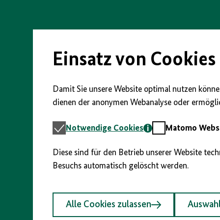
Direkt
zum
Seiteninhalt
springen
Einsatz von Cookies
Damit Sie unsere Website optimal nutzen können
dienen der anonymen Webanalyse oder ermöglic
Notwendige
Matomo
Notwendige Cookies
Matomo Webst
Cookies
Webstatistik
Diese sind für den Betrieb unserer Website tec
Besuchs automatisch gelöscht werden.
Alle Cookies zulassen
Auswahl