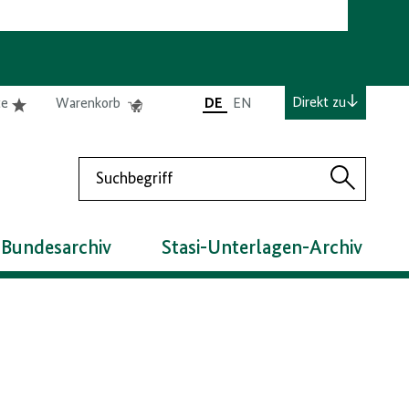
e
Elemente
Elemente
Direkt zu
te
Warenkorb
DE
EN
0
0
befinden
befinden
sich
sich
Suchen
in
im
Suchen
der
Warenkorb
Merkliste
 Bundesarchiv
Stasi-Unterlagen-Archiv