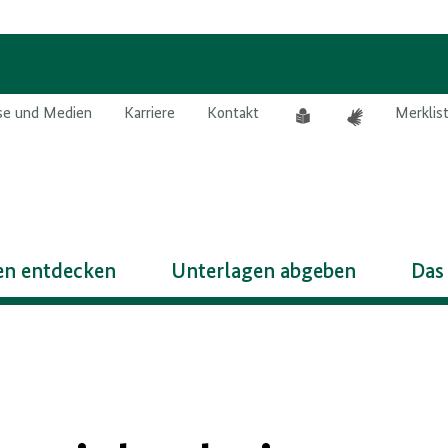
Leichte
Gebärdensprach
se und Medien
Karriere
Kontakt
Merklis
Sprache
n entdecken
Unterlagen abgeben
Das