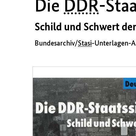
Die
DDR
-Sta
Schild und Schwert der
Bundesarchiv/
Stasi
-Unterlagen-Ar