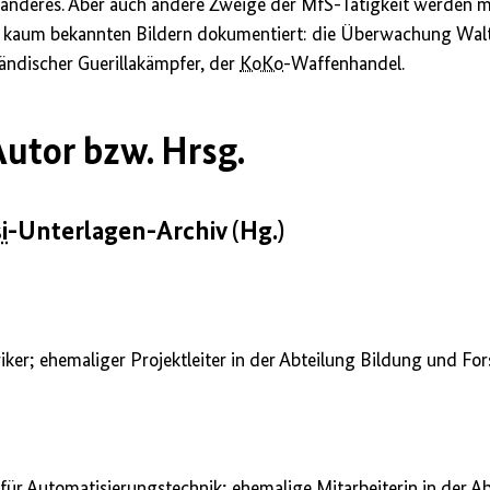
anderes. Aber auch andere Zweige der MfS-Tätigkeit werden m
 kaum bekannten Bildern dokumentiert: die Überwachung Walt
ländischer Guerillakämpfer, der
KoKo
-Waffenhandel.
utor bzw. Hrsg.
i
-Unterlagen-Archiv (Hg.)
riker; ehemaliger Projektleiter in der Abteilung Bildung und F
für Automatisierungstechnik; ehemalige Mitarbeiterin in der A