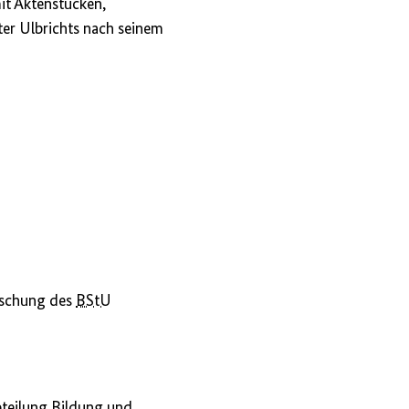
it Aktenstücken,
er Ulbrichts nach seinem
orschung des
BStU
bteilung Bildung und