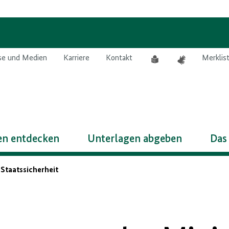
Leichte
Gebärdensprach
se und Medien
Karriere
Kontakt
Merklis
Sprache
n entdecken
Unterlagen abgeben
Das
Staatssicherheit