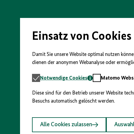
Direkt
zum
Seiteninhalt
springen
Einsatz von Cookies
Damit Sie unsere Website optimal nutzen können
dienen der anonymen Webanalyse oder ermöglic
Notwendige
Matomo
Notwendige Cookies
Matomo Webst
Cookies
Webstatistik
Diese sind für den Betrieb unserer Website tec
Besuchs automatisch gelöscht werden.
Alle Cookies zulassen
Auswahl