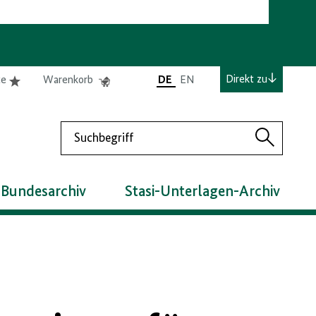
e
Elemente
Elemente
Direkt zu
te
Warenkorb
DE
EN
0
0
befinden
befinden
sich
sich
Suchen
in
im
Suchen
der
Warenkorb
Merkliste
 Bundesarchiv
Stasi-Unterlagen-Archiv