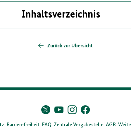
Inhaltsverzeichnis
Zurück zur Übersicht
s
Twitter
YouTube
Instagram
Facebook
X
dearchiv
tz
Barrierefreiheit
FAQ
Zentrale Vergabestelle
AGB
Weite