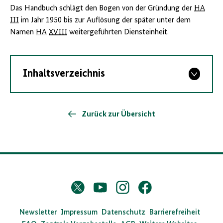
Das Handbuch schlägt den Bogen von der Gründung der
HA
III
im Jahr 1950 bis zur Auflösung der später unter dem
Namen
HA
XVIII
weitergeführten Diensteinheit.
Inhaltsverzeichnis
Zurück zur Übersicht
D
Twitter
YouTube
Instagram
Facebook
X
a
s
Newsletter
Impressum
Datenschutz
Barrierefreiheit