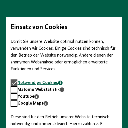
Direkt
zum
Seiteninhalt
springen
Einsatz von Cookies
Damit Sie unsere Website optimal nutzen können,
verwenden wir Cookies. Einige Cookies sind technisch für
den Betrieb der Website notwendig. Andere dienen der
anonymen Webanalyse oder ermöglichen erweiterte
Funktionen und Services.
Notwendige
Notwendige Cookies
Cookies
Matomo
Matomo Webstatistik
Webstatistik
Youtube
Youtube
Google
Google Maps
Maps
Diese sind für den Betrieb unserer Website technisch
notwendig und immer aktiviert. Hierzu zählen z. B.