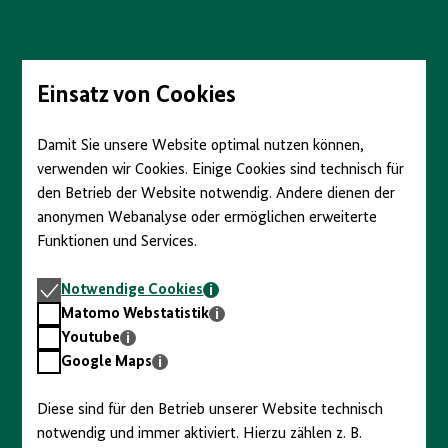
Direkt
zum
Seiteninhalt
springen
Einsatz von Cookies
Damit Sie unsere Website optimal nutzen können,
verwenden wir Cookies. Einige Cookies sind technisch für
den Betrieb der Website notwendig. Andere dienen der
anonymen Webanalyse oder ermöglichen erweiterte
Funktionen und Services.
Notwendige
Notwendige Cookies
Cookies
Matomo
Matomo Webstatistik
Webstatistik
Youtube
Youtube
Google
Google Maps
Maps
Diese sind für den Betrieb unserer Website technisch
notwendig und immer aktiviert. Hierzu zählen z. B.