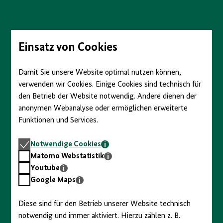
Direkt
zum
Seiteninhalt
springen
Einsatz von Cookies
Damit Sie unsere Website optimal nutzen können,
verwenden wir Cookies. Einige Cookies sind technisch für
den Betrieb der Website notwendig. Andere dienen der
anonymen Webanalyse oder ermöglichen erweiterte
Funktionen und Services.
Notwendige
Notwendige Cookies
Cookies
Matomo
Matomo Webstatistik
Webstatistik
Youtube
Youtube
Google
Google Maps
Maps
Diese sind für den Betrieb unserer Website technisch
notwendig und immer aktiviert. Hierzu zählen z. B.