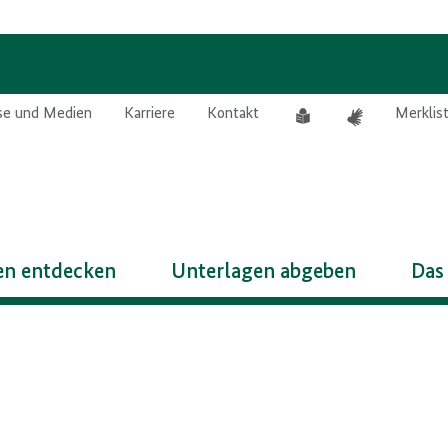
Leichte
Gebärdensprach
se und Medien
Karriere
Kontakt
Merklis
Sprache
n entdecken
Unterlagen abgeben
Das