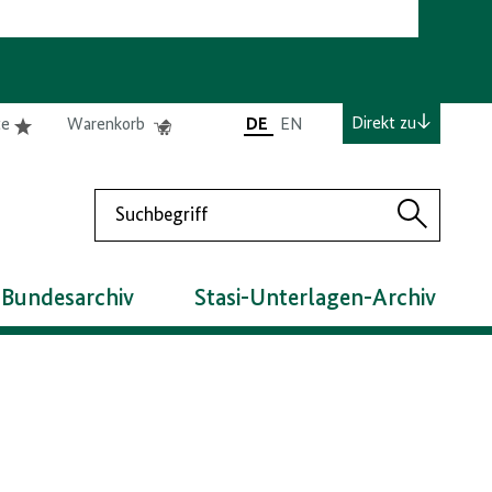
e
Elemente
Elemente
Direkt zu
te
Warenkorb
DE
EN
0
0
befinden
befinden
sich
sich
Suchen
in
im
Suchen
der
Warenkorb
Merkliste
 Bundesarchiv
Stasi-Unterlagen-Archiv