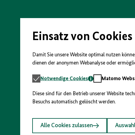
Direkt
zum
Seiteninhalt
springen
Einsatz von Cookies
Damit Sie unsere Website optimal nutzen können
dienen der anonymen Webanalyse oder ermöglic
Notwendige
Matomo
Notwendige Cookies
Matomo Webst
Cookies
Webstatistik
Diese sind für den Betrieb unserer Website tec
Besuchs automatisch gelöscht werden.
Alle Cookies zulassen
Auswahl