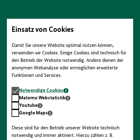
Direkt
zum
Seiteninhalt
springen
Einsatz von Cookies
Damit Sie unsere Website optimal nutzen können,
verwenden wir Cookies. Einige Cookies sind technisch für
den Betrieb der Website notwendig. Andere dienen der
anonymen Webanalyse oder ermöglichen erweiterte
Funktionen und Services.
Notwendige
Notwendige Cookies
Cookies
Matomo
Matomo Webstatistik
Webstatistik
Youtube
Youtube
Google
Google Maps
Maps
Diese sind für den Betrieb unserer Website technisch
notwendig und immer aktiviert. Hierzu zählen z. B.