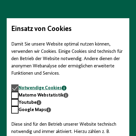
Direkt
zum
Seiteninhalt
springen
Einsatz von Cookies
Damit Sie unsere Website optimal nutzen können,
verwenden wir Cookies. Einige Cookies sind technisch für
den Betrieb der Website notwendig. Andere dienen der
anonymen Webanalyse oder ermöglichen erweiterte
Funktionen und Services.
Notwendige
Notwendige Cookies
Cookies
Matomo
Matomo Webstatistik
Webstatistik
Youtube
Youtube
Google
Google Maps
Maps
Diese sind für den Betrieb unserer Website technisch
notwendig und immer aktiviert. Hierzu zählen z. B.