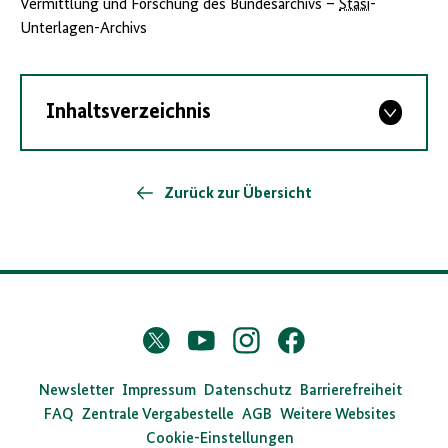
Vermittlung und Forschung des Bundesarchivs –
Stasi
-
Unterlagen-Archivs
Inhaltsverzeichnis
Zurück zur Übersicht
D
Twitter
YouTube
Instagram
Facebook
X
a
s
Newsletter
Impressum
Datenschutz
Barrierefreiheit
FAQ
Zentrale Vergabestelle
AGB
Weitere Websites
B
Cookie-Einstellungen