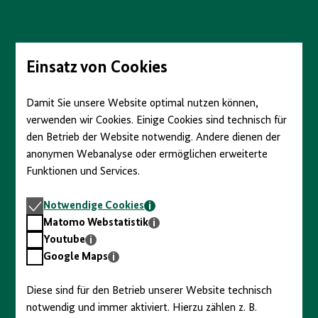
Direkt
zum
Seiteninhalt
springen
Einsatz von Cookies
Damit Sie unsere Website optimal nutzen können,
verwenden wir Cookies. Einige Cookies sind technisch für
den Betrieb der Website notwendig. Andere dienen der
anonymen Webanalyse oder ermöglichen erweiterte
Funktionen und Services.
Notwendige
Notwendige Cookies
Cookies
Matomo
Matomo Webstatistik
Webstatistik
Youtube
Youtube
Google
Google Maps
Maps
Diese sind für den Betrieb unserer Website technisch
notwendig und immer aktiviert. Hierzu zählen z. B.