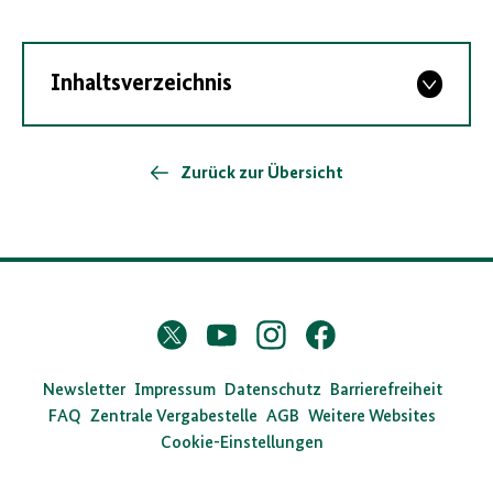
Inhaltsverzeichnis
Zurück zur Übersicht
D
Twitter
YouTube
Instagram
Facebook
X
a
s
Newsletter
Impressum
Datenschutz
Barrierefreiheit
FAQ
Zentrale Vergabestelle
AGB
Weitere Websites
B
Cookie-Einstellungen
u
n