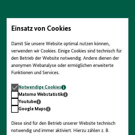
Direkt
zum
Seiteninhalt
springen
Einsatz von Cookies
Damit Sie unsere Website optimal nutzen können,
verwenden wir Cookies. Einige Cookies sind technisch für
den Betrieb der Website notwendig. Andere dienen der
anonymen Webanalyse oder ermöglichen erweiterte
Funktionen und Services.
Notwendige
Notwendige Cookies
Cookies
Matomo
Matomo Webstatistik
Webstatistik
Youtube
Youtube
Google
Google Maps
Maps
Diese sind für den Betrieb unserer Website technisch
notwendig und immer aktiviert. Hierzu zählen z. B.