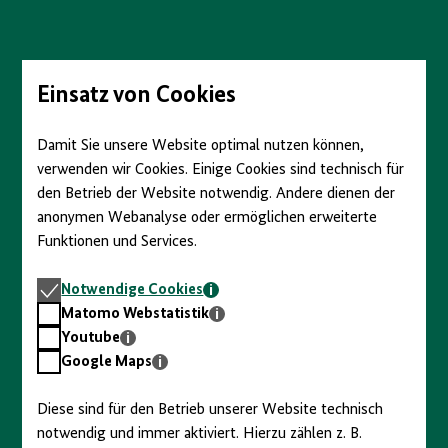
Direkt
zum
Seiteninhalt
springen
Einsatz von Cookies
Damit Sie unsere Website optimal nutzen können,
verwenden wir Cookies. Einige Cookies sind technisch für
den Betrieb der Website notwendig. Andere dienen der
anonymen Webanalyse oder ermöglichen erweiterte
Funktionen und Services.
Notwendige
Notwendige Cookies
Cookies
Matomo
Matomo Webstatistik
Webstatistik
Youtube
Youtube
Google
Google Maps
Maps
Diese sind für den Betrieb unserer Website technisch
notwendig und immer aktiviert. Hierzu zählen z. B.