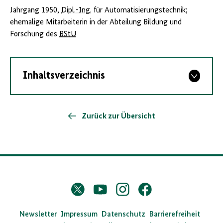
Jahrgang 1950,
Dipl.-Ing.
für Automatisierungstechnik;
ehemalige Mitarbeiterin in der Abteilung Bildung und
Forschung des
BStU
Inhaltsverzeichnis
Zurück zur Übersicht
D
Twitter
YouTube
Instagram
Facebook
X
a
s
Newsletter
Impressum
Datenschutz
Barrierefreiheit