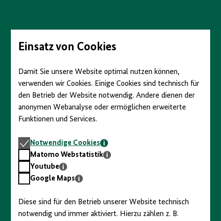
Direkt
zum
Seiteninhalt
springen
Einsatz von Cookies
Damit Sie unsere Website optimal nutzen können,
verwenden wir Cookies. Einige Cookies sind technisch für
den Betrieb der Website notwendig. Andere dienen der
anonymen Webanalyse oder ermöglichen erweiterte
Funktionen und Services.
Notwendige
Notwendige Cookies
Cookies
Matomo
Matomo Webstatistik
Webstatistik
Youtube
Youtube
Google
Google Maps
Maps
Diese sind für den Betrieb unserer Website technisch
notwendig und immer aktiviert. Hierzu zählen z. B.