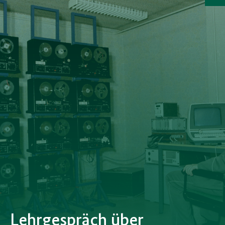
a
Lehrgespräch über