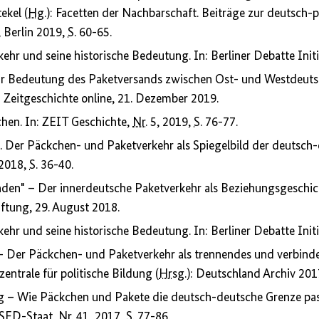
ekel (
Hg.
): Facetten der Nachbarschaft. Beiträge zur deutsch-
 Berlin 2019,
S.
60-65.
hr und seine historische Bedeutung. In: Berliner Debatte Initi
ur Bedeutung des Paketversands zwischen Ost- und Westdeuts
 Zeitgeschichte online, 21. Dezember 2019.
hen. In: ZEIT Geschichte,
Nr.
5, 2019,
S.
76-77.
t. Der Päckchen- und Paketverkehr als Spiegelbild der deutsch
 2018,
S.
36-40.
den" – Der innerdeutsche Paketverkehr als Beziehungsgeschic
iftung, 29. August 2018.
hr und seine historische Bedeutung. In: Berliner Debatte Initi
 Der Päckchen- und Paketverkehr als trennendes und verbind
ntrale für politische Bildung (
Hrsg.
): Deutschland Archiv 20
 – Wie Päckchen und Pakete die deutsch-deutsche Grenze passie
SED
-Staat,
Nr.
41, 2017,
S.
77-86.