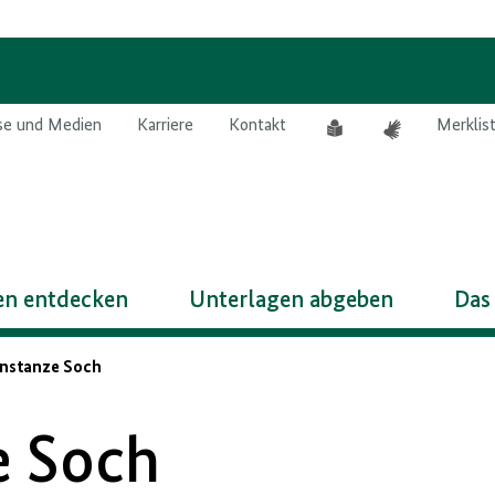
Leichte
Gebärdensprach
se und Medien
Karriere
Kontakt
Merklis
Sprache
n entdecken
Unterlagen abgeben
Das
onstanze Soch
e Soch