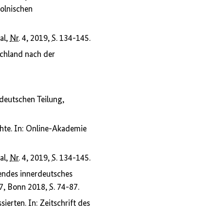
polnischen
al,
Nr.
4, 2019,
S.
134-145.
chland nach der
-deutschen Teilung,
hte. In: Online-Akademie
al,
Nr.
4, 2019,
S.
134-145.
endes innerdeutsches
17, Bonn 2018,
S.
74-87.
rten. In: Zeitschrift des