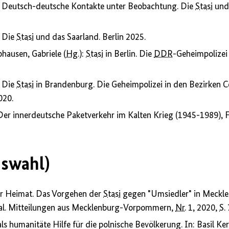
: Deutsch-deutsche Kontakte unter Beobachtung. Die
Stasi
und 
: Die
Stasi
und das Saarland. Berlin 2025.
ausen, Gabriele (
Hg.
):
Stasi
in Berlin. Die
DDR
-Geheimpolizei 
: Die
Stasi
in Brandenburg. Die Geheimpolizei in den Bezirken C
020.
Der innerdeutsche Paketverkehr im Kalten Krieg (1945-1989),
uswahl)
er Heimat. Das Vorgehen der
Stasi
gegen "Umsiedler" in Meckl
nal. Mitteilungen aus Mecklenburg-Vorpommern,
Nr.
1, 2020,
S.
s humanitäte Hilfe für die polnische Bevölkerung. In: Basil Ker