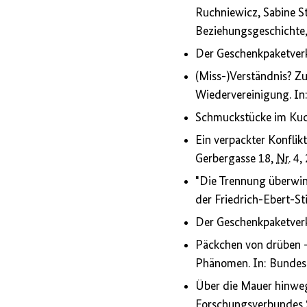
Ruchniewicz, Sabine St
Beziehungsgeschichte,
Der Geschenkpaketverke
(Miss-)Verständnis? Z
Wiedervereinigung. In:
Schmuckstücke im Kuc
Ein verpackter Konflik
Gerbergasse 18,
Nr.
4,
"Die Trennung überwin
der Friedrich-Ebert-St
Der Geschenkpaketverke
Päckchen von drüben –
Phänomen. In: Bundesze
Über die Mauer hinweg
Forschungsverbundes