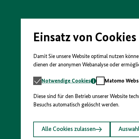
Direkt
zum
Seiteninhalt
springen
Einsatz von Cookies
Damit Sie unsere Website optimal nutzen können
dienen der anonymen Webanalyse oder ermöglic
Notwendige
Matomo
Notwendige Cookies
Matomo Webst
Cookies
Webstatistik
Diese sind für den Betrieb unserer Website tec
Besuchs automatisch gelöscht werden.
Alle Cookies zulassen
Auswahl