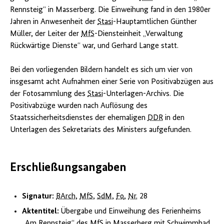
BArch
,
Rennsteig“ in Masserberg. Die Einweihung fand in den 1980er
MfS
,
SdM
,
Jahren in Anwesenheit der
Stasi
-Hauptamtlichen Günther
Fo
,
Müller, der Leiter der
MfS
-Diensteinheit „Verwaltung
Nr.
Rückwärtige Dienste“ war, und Gerhard Lange statt.
28,
Bild
1
Bei den vorliegenden Bildern handelt es sich um vier von
insgesamt acht Aufnahmen einer Serie von Positivabzügen aus
der Fotosammlung des
Stasi
-Unterlagen-Archivs. Die
Positivabzüge wurden nach Auflösung des
Staatssicherheitsdienstes der ehemaligen
DDR
in den
Unterlagen des Sekretariats des Ministers aufgefunden.
Erschließungsangaben
Signatur:
BArch
,
MfS
,
SdM
,
Fo
,
Nr.
28
Aktentitel:
Übergabe und Einweihung des Ferienheims
„Am Rennsteig“ des
MfS
in Masserberg mit Schwimmbad