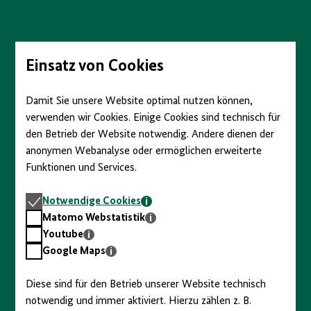
Direkt
zum
Seiteninhalt
springen
Einsatz von Cookies
Damit Sie unsere Website optimal nutzen können,
verwenden wir Cookies. Einige Cookies sind technisch für
den Betrieb der Website notwendig. Andere dienen der
anonymen Webanalyse oder ermöglichen erweiterte
Funktionen und Services.
Notwendige
Notwendige Cookies
Cookies
Matomo
Matomo Webstatistik
Webstatistik
Youtube
Youtube
Google
Google Maps
Maps
Diese sind für den Betrieb unserer Website technisch
notwendig und immer aktiviert. Hierzu zählen z. B.