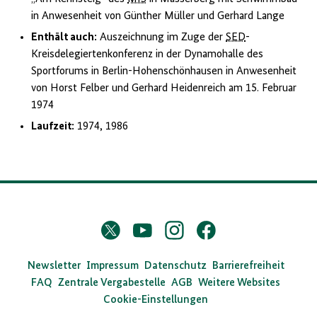
in Anwesenheit von Günther Müller und Gerhard Lange
Enthält auch:
Auszeichnung im Zuge der
SED
-
Kreisdelegiertenkonferenz in der Dynamohalle des
Sportforums in Berlin-Hohenschönhausen in Anwesenheit
von Horst Felber und Gerhard Heidenreich am 15. Februar
1974
Laufzeit:
1974, 1986
D
Twitter
YouTube
Instagram
Facebook
X
a
s
Newsletter
Impressum
Datenschutz
Barrierefreiheit
FAQ
Zentrale Vergabestelle
AGB
Weitere Websites
B
Cookie-Einstellungen
u