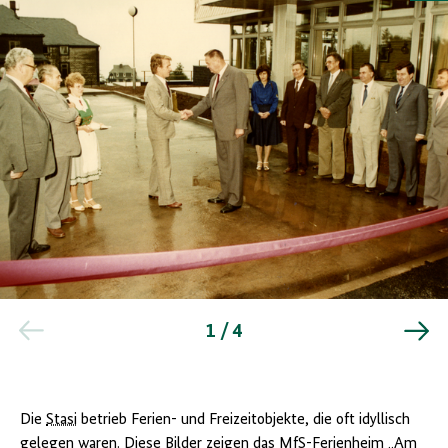
Eröffnung
eines
1 / 4
Ferienobjektes
des
Ministeriums
für
Staatssicherheit
Die
Stasi
betrieb Ferien- und Freizeitobjekte, die oft idyllisch
Quelle:
gelegen waren. Diese Bilder zeigen das
MfS
-Ferienheim „Am