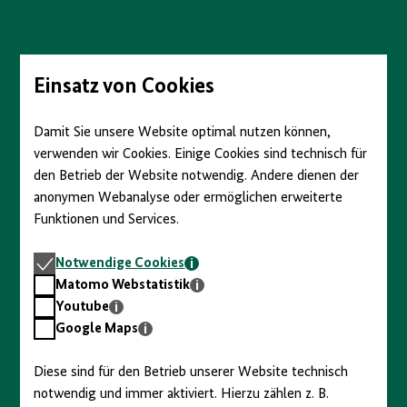
Direkt
zum
Seiteninhalt
springen
Einsatz von Cookies
Damit Sie unsere Website optimal nutzen können,
verwenden wir Cookies. Einige Cookies sind technisch für
den Betrieb der Website notwendig. Andere dienen der
anonymen Webanalyse oder ermöglichen erweiterte
Funktionen und Services.
Notwendige
Notwendige Cookies
Cookies
Matomo
Matomo Webstatistik
Webstatistik
Youtube
Youtube
Google
Google Maps
Maps
Diese sind für den Betrieb unserer Website technisch
notwendig und immer aktiviert. Hierzu zählen z. B.