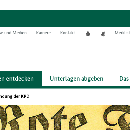
Leichte
Gebärdensprach
se und Medien
Karriere
Kontakt
Merklis
Sprache
n entdecken
Unterlagen abgeben
Das
ndung der KPD