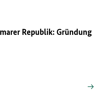
imarer Republik: Gründung
M