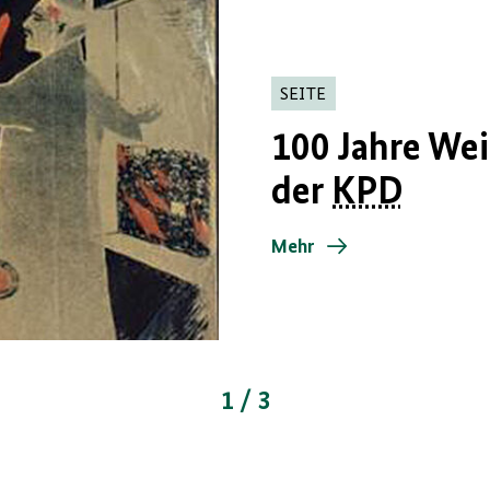
SEITE
100 Jahre We
der
KPD
Mehr
1 / 3