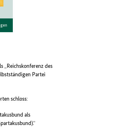
ngen
ls „Reichskonferenz des
elbstständigen Partei
ten schloss:
rtakusbund als
Spartakusbund).“