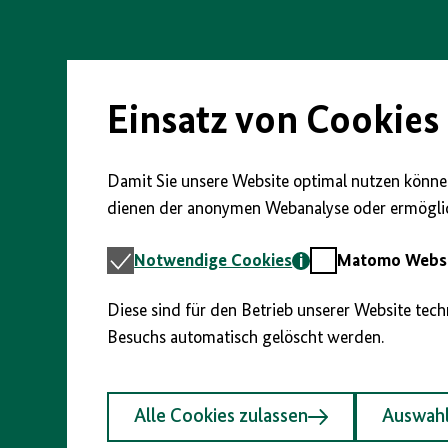
Direkt
zum
Seiteninhalt
springen
Einsatz von Cookies
Damit Sie unsere Website optimal nutzen können
dienen der anonymen Webanalyse oder ermöglic
Notwendige
Matomo
Notwendige Cookies
Matomo Webst
Cookies
Webstatistik
Diese sind für den Betrieb unserer Website tec
Besuchs automatisch gelöscht werden.
Alle Cookies zulassen
Auswahl