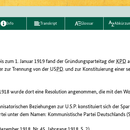
Info
Transkript
Glossar
Abkürzu
s zum 1. Januar 1919 fand der Gründungsparteitag der
KPD
a
der zur Trennung von der
USPD
. und zur Konstituierung einer s
1918 wurde dort eine Resolution angenommen, die mit den Wor
nisatorischen Beziehungen zur U.S.P. konstituiert sich der Spa
Partei unter dem Namen: Kommunistische Partei Deutschlands (
 Dezember 1918,
Nr.
45, Jahrgang 1918,
S.
2)