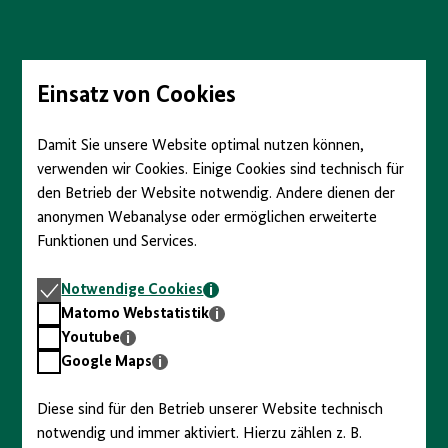
Direkt
zum
Seiteninhalt
springen
Einsatz von Cookies
Damit Sie unsere Website optimal nutzen können,
verwenden wir Cookies. Einige Cookies sind technisch für
den Betrieb der Website notwendig. Andere dienen der
anonymen Webanalyse oder ermöglichen erweiterte
Funktionen und Services.
Notwendige
Notwendige Cookies
Cookies
Matomo
Matomo Webstatistik
Webstatistik
Youtube
Youtube
Google
Google Maps
Maps
Diese sind für den Betrieb unserer Website technisch
notwendig und immer aktiviert. Hierzu zählen z. B.