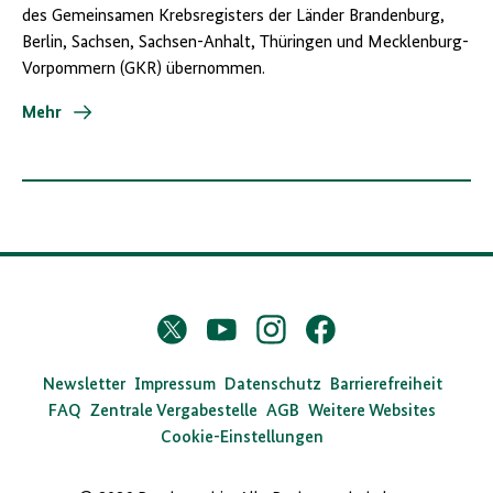
des Gemeinsamen Krebsregisters der Länder Brandenburg,
Berlin, Sachsen, Sachsen-Anhalt, Thüringen und Mecklenburg-
Vorpommern (GKR) übernommen.
Mehr
D
Twitter
YouTube
Instagram
Facebook
X
a
s
Newsletter
Impressum
Datenschutz
Barrierefreiheit
FAQ
Zentrale Vergabestelle
AGB
Weitere Websites
B
Cookie-Einstellungen
u
n