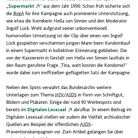
„
Supermarkt
“ aus dem Jahr 1990. Schon früh sicherte sich
die
BzgA
für ihre Kampagne auch prominente Unterstützung,
wie etwa die Komikerin Hella von Sinnen und den Moderator
Ingolf Lück. Wohl aufgrund seiner unkonventionell
humorvollen Umsetzung ist der Clip über einen von Ingolf
Lück gespielten verschämten jungen Mann beim Kondomkauf
in einem Supermarkt in kollektiver Erinnerung geblieben. Die
von der Kassiererin in Gestalt von Hella von Sinnen lauthals in
den Raum gerufene Frage „Tina, watt kosten die Kondome?“
wurde dabei zum inoffiziellen geflügelten Satz der Kampagne.
Neben den Spots verwahrt das Bundesarchiv weitere
Unterlagen zum Thema
HIV
/
AIDS
in Form von Schriftgut,
Bildern und Plakaten. Einige der rund 90 Werbespots sind
bereits im
Digitalen Lesesaal
abrufbar. In einem Beitrag im
Digitalen Lesesaal stellen wir zudem die Vielfalt archivalischer
Quellen am Beispiel der öffentlichen
AIDS
-
Präventionskampagnen vor. Zum Artikel gelangen Sie über