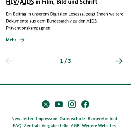
HIV
/
AIDS
in Film, Bild und Schrift
Ein Beitrag in unserem Digitalen Lesesaal zeigt Ihnen weitere
Dokumente aus dem Bundesarchiv zu den
AIDS
-
Präventionskampagnen.
Mehr
1 / 3
D
Twitter
YouTube
Instagram
Facebook
X
a
s
Newsletter
Impressum
Datenschutz
Barrierefreiheit
FAQ
Zentrale Vergabestelle
AGB
Weitere Websites
B