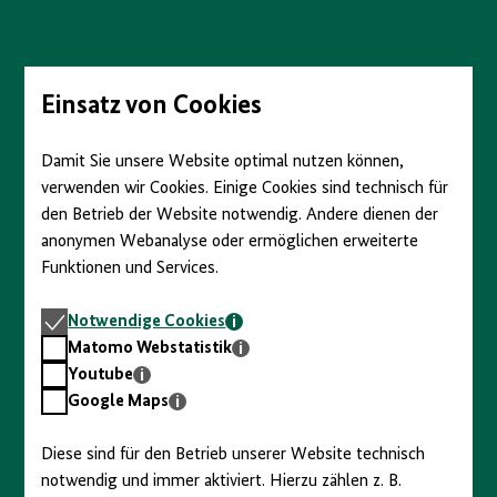
anzeigen/verbergen
Direkt
zum
Seiteninhalt
springen
Einsatz von Cookies
Damit Sie unsere Website optimal nutzen können,
verwenden wir Cookies. Einige Cookies sind technisch für
den Betrieb der Website notwendig. Andere dienen der
anonymen Webanalyse oder ermöglichen erweiterte
Funktionen und Services.
Notwendige
Notwendige Cookies
Cookies
Matomo
Matomo Webstatistik
Webstatistik
Youtube
Youtube
Google
Google Maps
Maps
Diese sind für den Betrieb unserer Website technisch
notwendig und immer aktiviert. Hierzu zählen z. B.