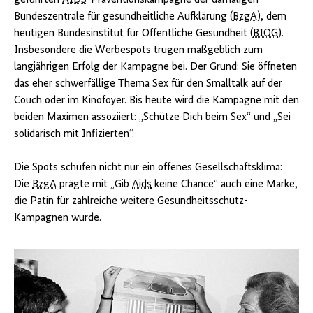
geführten
AIDS
-Präventionskampagne der damaligen
Bundeszentrale für gesundheitliche Aufklärung (
BzgA
), dem
heutigen Bundesinstitut für Öffentliche Gesundheit (
BIÖG
).
Insbesondere die Werbespots trugen maßgeblich zum
langjährigen Erfolg der Kampagne bei. Der Grund: Sie öffneten
das eher schwerfällige Thema Sex für den Smalltalk auf der
Couch oder im Kinofoyer. Bis heute wird die Kampagne mit den
beiden Maximen assoziiert: „Schütze Dich beim Sex“ und „Sei
solidarisch mit Infizierten“.
Die Spots schufen nicht nur ein offenes Gesellschaftsklima:
Die
BzgA
prägte mit „Gib
Aids
keine Chance“ auch eine Marke,
die Patin für zahlreiche weitere Gesundheitsschutz-
Kampagnen wurde.