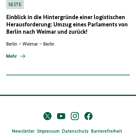
SEITE
Einblick in die Hintergründe einer logistischen
Herausforderung: Umzug eines Parlaments von
Berlin nach Weimar und zurück!
Berlin – Weimar – Berlin
Mehr
D
Twitter
YouTube
Instagram
Facebook
X
a
s
Newsletter
Impressum
Datenschutz
Barrierefreiheit