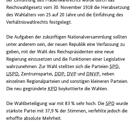
der Einführung des Frauenwahlrechts wurde durch das
Reichswahlgesetz vom 30. November 1918 die Herabsetzung
des Wahlalters von 25 auf 20 Jahre und die Einführung des
Verhältniswahlrechts festgelegt.
Die Aufgaben der zukünftigen Nationalversammlung sollten
unter anderem sein, der neuen Republik eine Verfassung zu
geben, mit der Wahl des Reichspräsidenten eine neue
Regierung einzusetzen und die Funktionen einer Legislative
wahrzunehmen. Zur Wahl stellten sich die Parteien
SPD
,
USPD
, Zentrumspartei,
DDP
,
DVP
und
DNVP
, neben
einzelnen Regionalparteien und sonstigen kleineren Parteien.
Die neu gegründete
KPD
boykottierte die Wahlen.
Die Wahlbeteiligung war mit 83 % sehr hoch. Die
SPD
wurde
stärkste Partei mit 37,9 % der Stimmen, verfehlte jedoch die
erhoffte absolute Mehrheit.