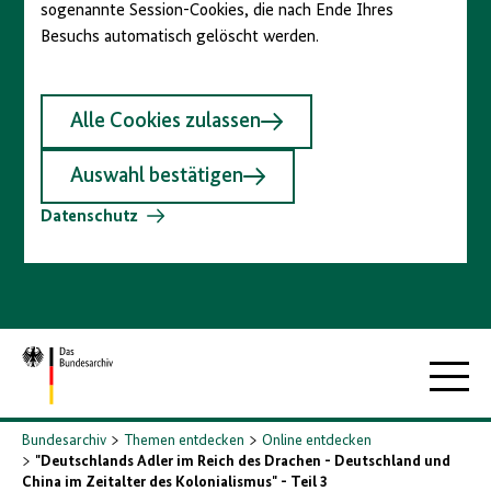
sogenannte Session-Cookies, die nach Ende Ihres
Besuchs automatisch gelöscht werden.
Alle Cookies zulassen
Auswahl bestätigen
Datenschutz
Zur
Hauptna
Startseite
Bundesarchiv
Themen entdecken
Online entdecken
"Deutschlands Adler im Reich des Drachen - Deutschland und
China im Zeitalter des Kolonialismus" - Teil 3