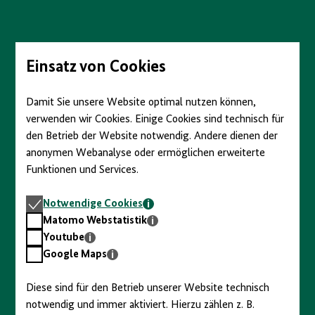
Direkt
zum
Seiteninhalt
springen
Einsatz von Cookies
Damit Sie unsere Website optimal nutzen können,
verwenden wir Cookies. Einige Cookies sind technisch für
den Betrieb der Website notwendig. Andere dienen der
anonymen Webanalyse oder ermöglichen erweiterte
Funktionen und Services.
Notwendige
Notwendige Cookies
Cookies
Matomo
Matomo Webstatistik
Webstatistik
Youtube
Youtube
Google
Google Maps
Maps
Diese sind für den Betrieb unserer Website technisch
notwendig und immer aktiviert. Hierzu zählen z. B.