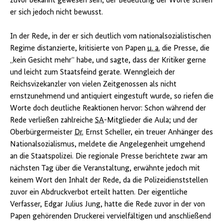
zuvor bekannt gewesen sein; der Bedeutung der Worte schien
er sich jedoch nicht bewusst.
In der Rede, in der er sich deutlich vom nationalsozialistischen
Regime distanzierte, kritisierte von Papen
u. a.
die Presse, die
„kein Gesicht mehr“ habe, und sagte, dass der Kritiker gerne
und leicht zum Staatsfeind gerate. Wenngleich der
Reichsvizekanzler von vielen Zeitgenossen als nicht
ernstzunehmend und antiquiert eingestuft wurde, so riefen die
Worte doch deutliche Reaktionen hervor: Schon während der
Rede verließen zahlreiche
SA
-Mitglieder die Aula; und der
Oberbürgermeister
Dr.
Ernst Scheller, ein treuer Anhänger des
Nationalsozialismus, meldete die Angelegenheit umgehend
an die Staatspolizei. Die regionale Presse berichtete zwar am
nächsten Tag über die Veranstaltung, erwähnte jedoch mit
keinem Wort den Inhalt der Rede, da die Polizeidienststellen
zuvor ein Abdruckverbot erteilt hatten. Der eigentliche
Verfasser, Edgar Julius Jung, hatte die Rede zuvor in der von
Papen gehörenden Druckerei vervielfältigen und anschließend