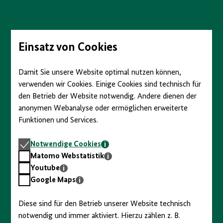
Direkt
zum
Seiteninhalt
springen
Einsatz von Cookies
Damit Sie unsere Website optimal nutzen können,
verwenden wir Cookies. Einige Cookies sind technisch für
den Betrieb der Website notwendig. Andere dienen der
anonymen Webanalyse oder ermöglichen erweiterte
Funktionen und Services.
Notwendige
Notwendige Cookies
Cookies
Matomo
Matomo Webstatistik
Webstatistik
Youtube
Youtube
Google
Google Maps
Maps
Diese sind für den Betrieb unserer Website technisch
notwendig und immer aktiviert. Hierzu zählen z. B.