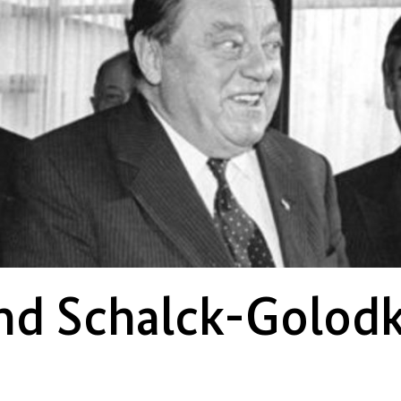
nd Schalck-Golod