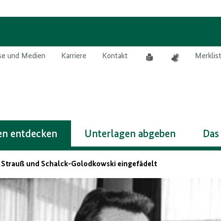
Leichte
Gebärdensprach
se und Medien
Karriere
Kontakt
Merklis
Sprache
n entdecken
Unterlagen abgeben
Das
 Strauß und Schalck-Golodkowski eingefädelt