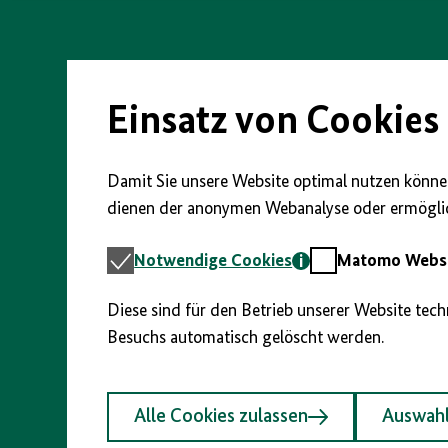
vorherigen
nächsten
anzeigen/verbergen
Direkt
Abschnitt
Abschnitt
zum
Seiteninhalt
springen
springen
springen
Einsatz von Cookies
Damit Sie unsere Website optimal nutzen können
dienen der anonymen Webanalyse oder ermöglic
Notwendige
Matomo
Notwendige Cookies
Matomo Webst
Cookies
Webstatistik
Diese sind für den Betrieb unserer Website tec
Besuchs automatisch gelöscht werden.
Alle Cookies zulassen
Auswahl