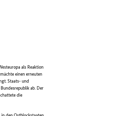
Westeuropa als Reaktion
ermächte einen erneuten
ngt. Staats- und
 Bundesrepublik ab. Der
chattete die
n in den Ostblockstaaten.