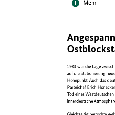
Mehr
Inhalt
anzeigen/verbe
Angespannt
Ostblockst
1983 war die Lage zwisch
auf die Stationierung neu
Höhepunkt. Auch das deut
Parteichef Erich Honecker
Tod eines Westdeutschen 
innerdeutsche Atmosphäre
Gleichzeitig herrschte wel