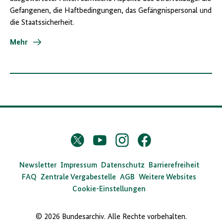
Gefangenen, die Haftbedingungen, das Gefängnispersonal und
die Staatssicherheit.
Mehr
D
Twitter
YouTube
Instagram
Facebook
X
a
s
Newsletter
Impressum
Datenschutz
Barrierefreiheit
FAQ
Zentrale Vergabestelle
AGB
Weitere Websites
B
Cookie-Einstellungen
u
n
© 2026 Bundesarchiv. Alle Rechte vorbehalten.