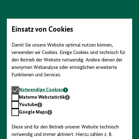
anzeigen/verbergen
Direkt
zum
Seiteninhalt
springen
Einsatz von Cookies
Damit Sie unsere Website optimal nutzen können,
verwenden wir Cookies. Einige Cookies sind technisch für
den Betrieb der Website notwendig. Andere dienen der
anonymen Webanalyse oder ermöglichen erweiterte
Funktionen und Services.
Notwendige
Notwendige Cookies
Cookies
Matomo
Matomo Webstatistik
Webstatistik
Youtube
Youtube
Google
Google Maps
Maps
Diese sind für den Betrieb unserer Website technisch
notwendig und immer aktiviert. Hierzu zählen z. B.