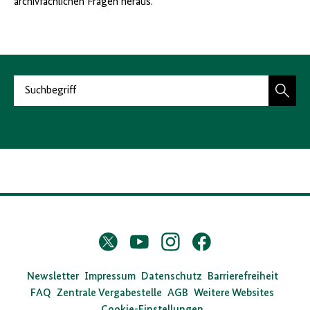
archivfachlichen Fragen heraus.
S
u
c
h
e
n
D
Twitter
YouTube
Instagram
Facebook
X
a
s
Newsletter
Impressum
Datenschutz
Barrierefreiheit
FAQ
Zentrale Vergabestelle
AGB
Weitere Websites
B