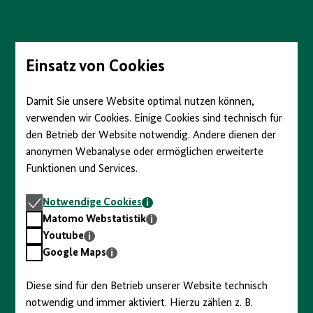
Direkt
zum
Seiteninhalt
springen
Einsatz von Cookies
Damit Sie unsere Website optimal nutzen können,
verwenden wir Cookies. Einige Cookies sind technisch für
den Betrieb der Website notwendig. Andere dienen der
anonymen Webanalyse oder ermöglichen erweiterte
Funktionen und Services.
Notwendige
Notwendige Cookies
Cookies
Matomo
Matomo Webstatistik
Webstatistik
Youtube
Youtube
Google
Google Maps
Maps
Diese sind für den Betrieb unserer Website technisch
notwendig und immer aktiviert. Hierzu zählen z. B.